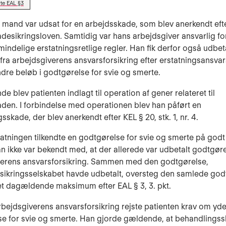
te EAL §3
 mand var udsat for en arbejdsskade, som blev anerkendt eft
desikringsloven. Samtidig var hans arbejdsgiver ansvarlig f
lmindelige erstatningsretlige regler. Han fik derfor også udbet
 fra arbejdsgiverens ansvarsforsikring efter erstatningsansvar
indre beløb i godtgørelse for svie og smerte.
de blev patienten indlagt til operation af gener relateret til
den. I forbindelse med operationen blev han påført en
skade, der blev anerkendt efter KEL § 20, stk. 1, nr. 4.
tatningen tilkendte en godtgørelse for svie og smerte på god
man ikke var bekendt med, at der allerede var udbetalt godtgøre
verens ansvarsforsikring. Sammen med den godtgørelse,
sikringsselskabet havde udbetalt, oversteg den samlede god
et dagældende maksimum efter EAL § 3, 3. pkt.
rbejdsgiverens ansvarsforsikring rejste patienten krav om yde
e for svie og smerte. Han gjorde gældende, at behandlings