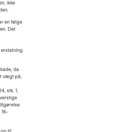
en, ikke
den.
r en følge
en. Det
 erstatning
skade, da
t vægt på,
, stk. 1,
verstige
odtgørelse
 16-
op til