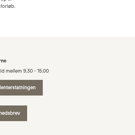
forløb.
rne
tid mellem 9.30 - 15.00
tienterstatningen
yhedsbrev