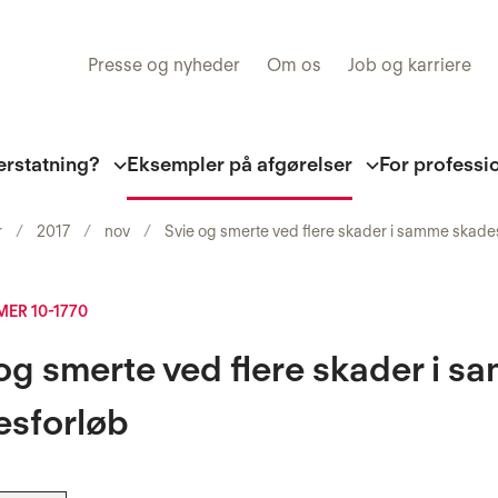
Presse og nyheder
Om os
Job og karriere
erstatning?
Eksempler på afgørelser
For professi
r
2017
nov
Svie og smerte ved flere skader i samme skade
ER 10-1770
og smerte ved flere skader i 
esforløb