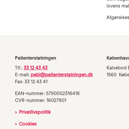
lovens mak
Afgørelses
Patienterstatningen
Københav
Tlf.:
33 12 43 43
Kalvebod 
E-mail:
pebl@patienterstatningen.dk
1560 Køb
Fax: 33 12 43 41
EAN-nummer: 5790002316418
CVR-nummer: 16027901
Privatlivspolitik
Cookies