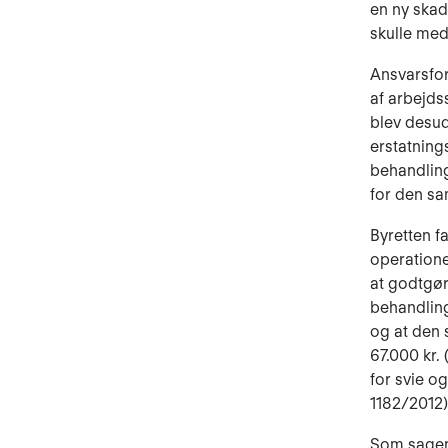
en ny skad
skulle med
Ansvarsfor
af arbejds
blev desud
erstatnings
behandling
for den s
Byretten f
operatione
at godtgør
behandlings
og at den 
67.000 kr.
for svie o
1182/2012)
Som sagen 