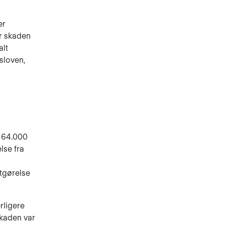
er
or skaden
alt
sloven,
t 64.000
lse fra
tgørelse
rligere
skaden var