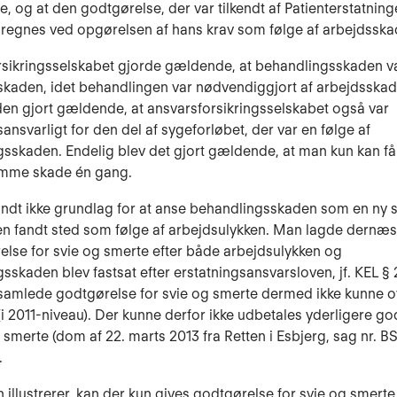
e, og at den godtgørelse, der var tilkendt af Patienterstatning
regnes ved opgørelsen af hans krav som følge af arbejdsska
sikringsselskabet gjorde gældende, at behandlingsskaden va
skaden, idet behandlingen var nødvendiggjort af arbejdsskad
en gjort gældende, at ansvarsforsikringsselskabet også var
ansvarligt for den del af sygeforløbet, der var en følge af
sskaden. Endelig blev det gjort gældende, at man kun kan få
amme skade én gang.
andt ikke grundlag for at anse behandlingsskaden som en ny 
n fandt sted som følge af arbejdsulykken. Man lagde dernæs
else for svie og smerte efter både arbejdsulykken og
skaden blev fastsat efter erstatningsansvarsloven, jf. KEL § 24
samlede godtgørelse for svie og smerte dermed ikke kunne o
 (i 2011-niveau). Der kunne derfor ikke udbetales yderligere g
g smerte (dom af 22. marts 2013 fra Retten i Esbjerg, sag nr. BS
.
illustrerer, kan der kun gives godtgørelse for svie og smerte 