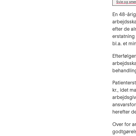
Svie og smer
En 48-årig
arbejdsska
efter de a
erstatning
bl.a. et m
Efterfølgen
arbejdsska
behandlings
Patienters
kr., idet 
arbejdsgi
ansvarsfor
herefter d
Over for a
godtgørels