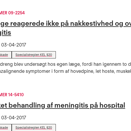
ER 09-2254
ge reagerede ikke på nakkestivhed og o
itis
t
03-04-2017
skade
Specialistreglen KEL §20
 dreng blev undersøgt hos egen læge, fordi han igennem to 
enzalignende symptomer i form af hovedpine, let hoste, muske
ER 14-5410
et behandling af meningitis på hospital
t
03-04-2017
skade
Specialistreglen KEL §20