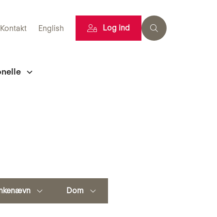
Log ind
Kontakt
English
onelle
nkenævn
Dom