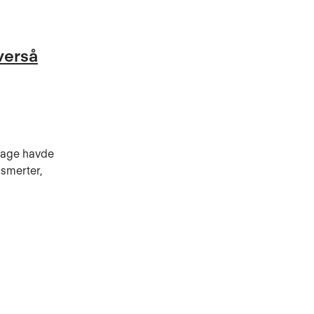
verså
dage havde
lsmerter,