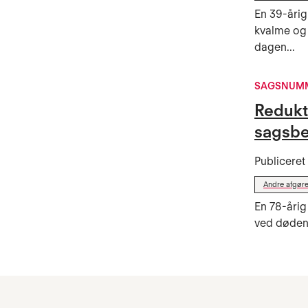
En 39-årig
kvalme og 
dagen...
SAGSNUMM
Redukt
sagsbe
Publicere
Andre afgøre
En 78-årig
ved døden,