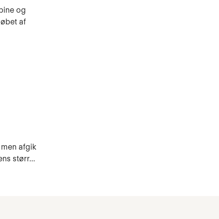
dpine og
øbet af
 men afgik
s størr...