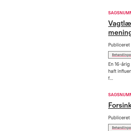
SAGSNUMM
Vagtlæ
mening
Publicere
Behandlings
En 16-årig
haft influ
f...
SAGSNUMM
Forsink
Publicere
Behandlings