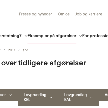
Presse og nyheder
Om os
Job og karriere
erstatning?
Eksempler på afgørelser
For professi
r
2017
apr
 over tidligere afgørelser
Søg
lser
Lovgrundlag
Lovgrundlag
A
KEL
EAL