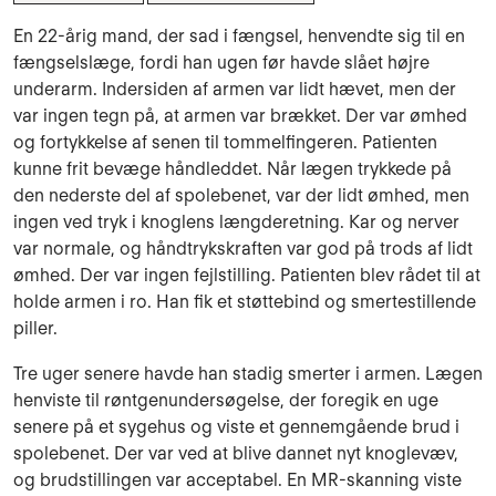
En 22-årig mand, der sad i fængsel, henvendte sig til en
fængselslæge, fordi han ugen før havde slået højre
underarm. Indersiden af armen var lidt hævet, men der
var ingen tegn på, at armen var brækket. Der var ømhed
og fortykkelse af senen til tommelfingeren. Patienten
kunne frit bevæge håndleddet. Når lægen trykkede på
den nederste del af spolebenet, var der lidt ømhed, men
ingen ved tryk i knoglens længderetning. Kar og nerver
var normale, og håndtrykskraften var god på trods af lidt
ømhed. Der var ingen fejlstilling. Patienten blev rådet til at
holde armen i ro. Han fik et støttebind og smertestillende
piller.
Tre uger senere havde han stadig smerter i armen. Lægen
henviste til røntgenundersøgelse, der foregik en uge
senere på et sygehus og viste et gennemgående brud i
spolebenet. Der var ved at blive dannet nyt knoglevæv,
og brudstillingen var acceptabel. En MR-skanning viste