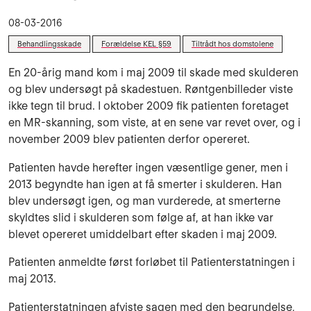
08-03-2016
Behandlingsskade
Forældelse KEL §59
Tiltrådt hos domstolene
En 20-årig mand kom i maj 2009 til skade med skulderen
og blev undersøgt på skadestuen. Røntgenbilleder viste
ikke tegn til brud. I oktober 2009 fik patienten foretaget
en MR-skanning, som viste, at en sene var revet over, og i
november 2009 blev patienten derfor opereret.
Patienten havde herefter ingen væsentlige gener, men i
2013 begyndte han igen at få smerter i skulderen. Han
blev undersøgt igen, og man vurderede, at smerterne
skyldtes slid i skulderen som følge af, at han ikke var
blevet opereret umiddelbart efter skaden i maj 2009.
Patienten anmeldte først forløbet til Patienterstatningen i
maj 2013.
Patienterstatningen afviste sagen med den begrundelse,