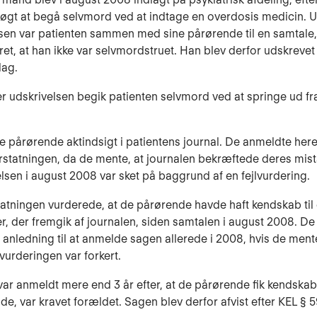
øgt at begå selvmord ved at indtage en overdosis medicin. 
en var patienten sammen med sine pårørende til en samtale,
ret, at han ikke var selvmordstruet. Han blev derfor udskrevet
dag.
r udskrivelsen begik patienten selvmord ved at springe ud fr
 de pårørende aktindsigt i patientens journal. De anmeldte her
terstatningen, da de mente, at journalen bekræftede deres mis
elsen i august 2008 var sket på baggrund af en fejlvurdering.
tatningen vurderede, at de pårørende havde haft kendskab til
r, der fremgik af journalen, siden samtalen i august 2008. D
t anledning til at anmelde sagen allerede i 2008, hvis de mente
urderingen var forkert.
ar anmeldt mere end 3 år efter, at de pårørende fik kendskab 
de, var kravet forældet. Sagen blev derfor afvist efter KEL § 5