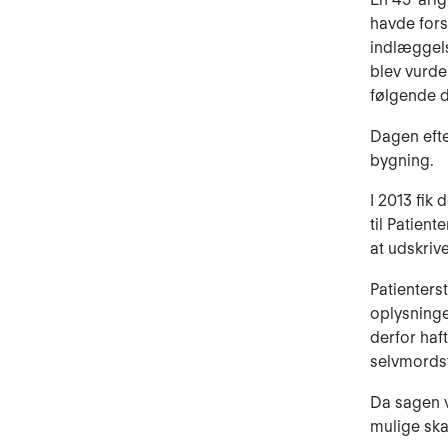
havde fors
indlæggels
blev vurde
følgende 
Dagen efte
bygning.
I 2013 fik
til Patien
at udskriv
Patienters
oplysninge
derfor haf
selvmordsv
Da sagen v
mulige ska