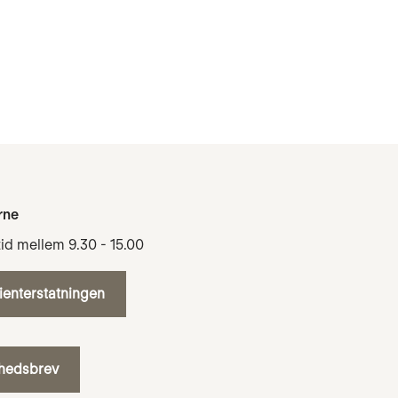
rne
tid mellem 9.30 - 15.00
tienterstatningen
yhedsbrev