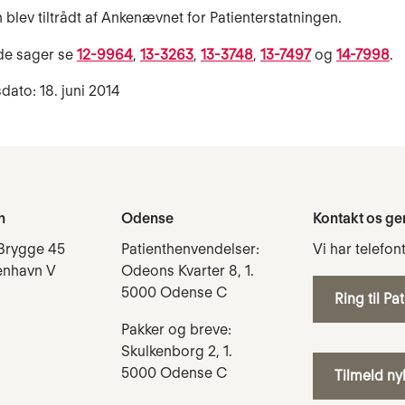
 blev tiltrådt af Ankenævnet for Patienterstatningen.
de sager se
12-9964
,
13-3263
,
13-3748
,
13-7497
og
14-7998
.
dato: 18. juni 2014
n
Odense
Kontakt os ge
Brygge 45
Patienthenvendelser:
Vi har telefon
enhavn V
Odeons Kvarter 8, 1.
5000 Odense C
Ring til Pa
Pakker og breve:
Skulkenborg 2, 1.
5000 Odense C
Tilmeld n