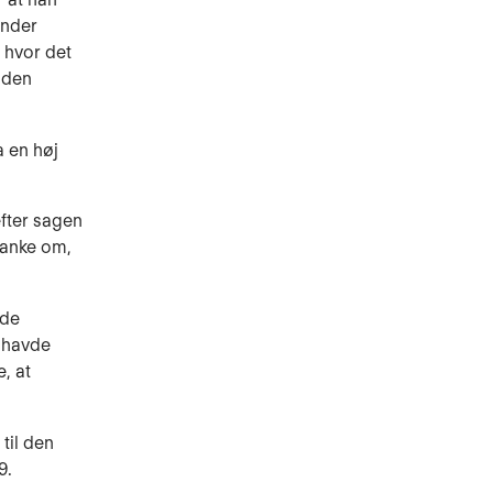
Under
 hvor det
 den
a en høj
efter sagen
tanke om,
 de
e havde
, at
til den
9.