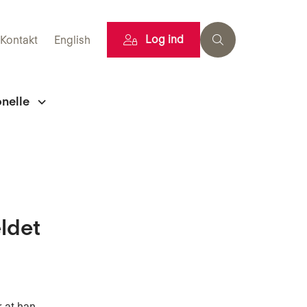
Log ind
Kontakt
English
onelle
ldet
r at han