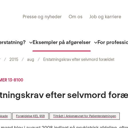
Presse og nyheder
Om os
Job og karriere
erstatning?
Eksempler på afgørelser
For professi
r
2015
aug
Erstatningskrav efter selvmord forældet
ER 13-8100
tningskrav efter selvmord foræ
skade
Forældelse KEL §59
Tiltrådt i Ankenævnet for Patienterstatningen
 mand blev i august 2008 indlagt på psykiatrisk afdeling, efte