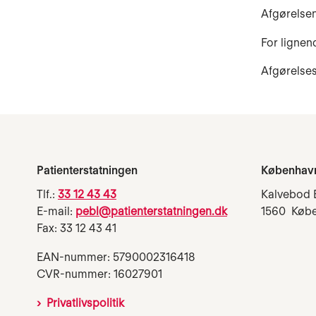
Afgørelsen
For lignen
Afgørelses
Patienterstatningen
Københav
Tlf.:
33 12 43 43
Kalvebod 
E-mail:
pebl@patienterstatningen.dk
1560 Køb
Fax: 33 12 43 41
EAN-nummer: 5790002316418
CVR-nummer: 16027901
Privatlivspolitik