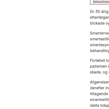
Behandlings
En 35-årig
efterfølge
blokade og
Smerterne
smertestil
smertesynd
behandlings
Forløbet b
patienten s
skade, og 
Afgørelsen
derefter i
tiltagende
smertestil
dette tids