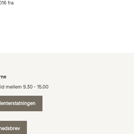
016 fra
rne
tid mellem 9.30 - 15.00
tienterstatningen
yhedsbrev