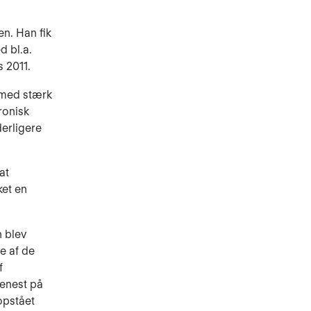
n. Han fik
d bl.a.
 2011.
 med stærk
ronisk
erligere
at
ket en
n blev
e af de
f
senest på
opstået