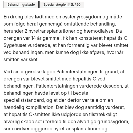
Behandlingsskade
Specialistreglen KEL §20
En dreng blev født med en cystenyresygdom og måtte
som følge heraf gennemgå omfattende behandling,
herunder 2 nyretransplantationer og hæmodialyse. Da
drengen var 14 år gammel, fik han konstateret hepatitis C.
Sygehuset vurderede, at han formentlig var blevet smittet
ved behandlingen, men kunne dog ikke afgøre, hvornår
smitten var sket.
Ved sin afgørelse lagde Patienterstatningen til grund, at
drengen var blevet smittet med hepatitis C ved
behandlingen. Patienterstatningen vurderede desuden, at
behandlingen havde levet op til bedste
specialiststandard, og at der derfor var tale om en
hændelig komplikation. Det blev dog samtidig vurderet,
at hepatitis C-smitten ikke udgjorde en tilstrækkeligt
alvorlig skade set i forhold til den alvorlige grundsygdom,
som nødvendiggjorde nyretransplantationer og