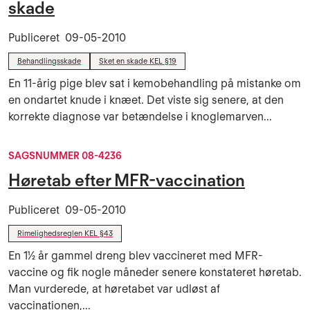
skade
Publiceret
09-05-2010
Behandlingsskade
Sket en skade KEL §19
En 11-årig pige blev sat i kemobehandling på mistanke om
en ondartet knude i knæet. Det viste sig senere, at den
korrekte diagnose var betændelse i knoglemarven...
SAGSNUMMER 08-4236
Høretab efter MFR-vaccination
Publiceret
09-05-2010
Rimelighedsreglen KEL §43
En 1½ år gammel dreng blev vaccineret med MFR-
vaccine og fik nogle måneder senere konstateret høretab.
Man vurderede, at høretabet var udløst af
vaccinationen,...