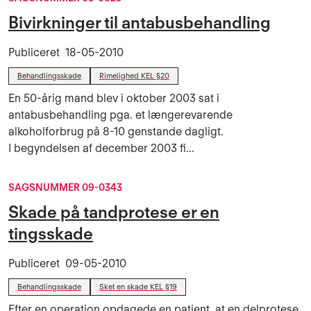
Bivirkninger til antabusbehandling
Publiceret
18-05-2010
Behandlingsskade
Rimelighed KEL §20
En 50-årig mand blev i oktober 2003 sat i
antabusbehandling pga. et længerevarende
alkoholforbrug på 8-10 genstande dagligt.
I begyndelsen af december 2003 fi...
SAGSNUMMER 09-0343
Skade på tandprotese er en
tingsskade
Publiceret
09-05-2010
Behandlingsskade
Sket en skade KEL §19
Efter en operation opdagede en patient, at en delprotese