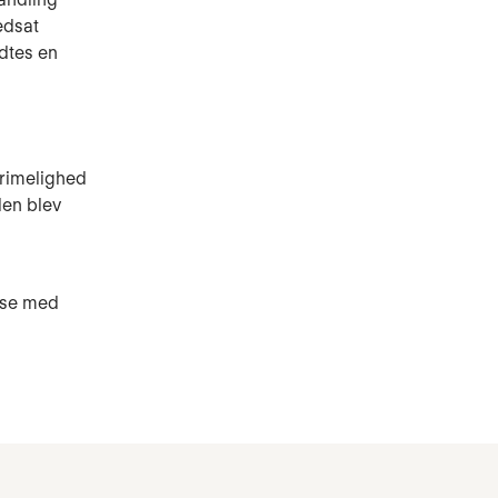
edsat
dtes en
 rimelighed
den blev
lse med