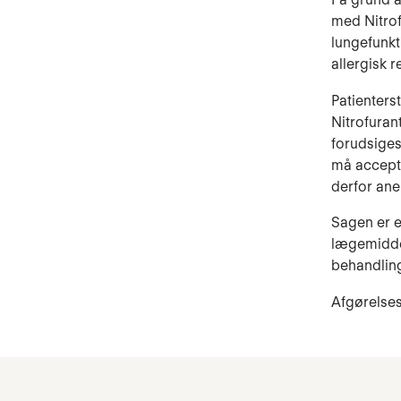
med Nitrof
lungefunkt
allergisk r
Patienters
Nitrofuran
forudsiges
må accept
derfor ane
Sagen er e
lægemiddel
behandling
Afgørelses