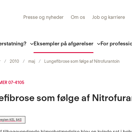
Presse og nyheder
Om os
Job og karriere
erstatning?
Eksempler på afgørelser
For professi
r
2010
maj
Lungefibrose som følge af Nitrofurantoin
ER 07-4105
fibrose som følge af Nitrofura
reglen KEL §43
f tilbagevendende blærebetændelse blev en kvinde sat i beh