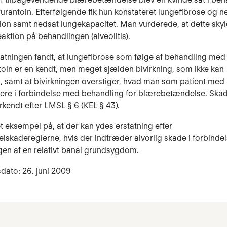
urantoin. Efterfølgende fik hun konstateret lungefibrose og n
ion samt nedsat lungekapacitet. Man vurderede, at dette skyl
eaktion på behandlingen (alveolitis).
tatningen fandt, at lungefibrose som følge af behandling med
toin er en kendt, men meget sjælden bivirkning, som ikke kan
, samt at bivirkningen overstiger, hvad man som patient med
ere i forbindelse med behandling for blærebetændelse. Ska
rkendt efter LMSL § 6 (KEL § 43).
t eksempel på, at der kan ydes erstatning efter
skadereglerne, hvis der indtræder alvorlig skade i forbinde
en af en relativt banal grundsygdom.
dato: 26. juni 2009