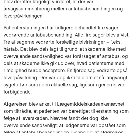
blev derefter lægeligt vurderet, at der var
årsagssammenhæng mellem antabusbehandlingen og
leverpåvirkningen.
Patienterstatningen har tidligere behandlet fire sager
vedrørende antabusbehandling. Alle fire sager blev afvist.
Tre af sagerne vedrørte forskellige bivirkninger – f.eks.
hårtab. Det blev dels lagt til grund, at skaderne ikke med
overvejende sandsynlighed var forårsaget af antabus, og
dels at skaderne ikke gik ud over, hvad patienterne med
rimelighed burde acceptere. En fjerde sag vedrørte også
leverpåvirkning. Der var dog ikke tale om et så langvarigt
sygeforløb som i den aktuelle sag, ligesom generne var
forbigående.
Afgørelsen blev anket til Lægemiddelskadeankenævnet,
som tiltrådte, at patienten var berettiget til erstatning som
følge af leverskaden. Nævnet fandt det dog ikke
overvejende sandsynligt, at ledgenerne var opstået som
følge af antabusbehandlingen. Denne del af afgørelsen