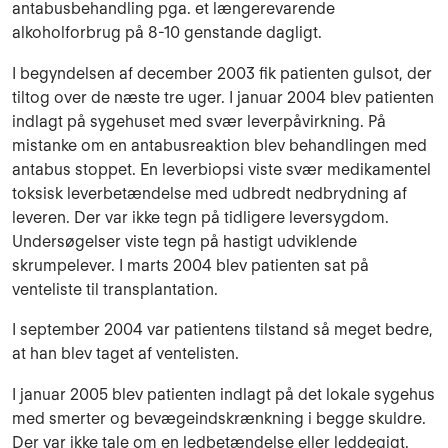
antabusbehandling pga. et længerevarende
alkoholforbrug på 8-10 genstande dagligt.
I begyndelsen af december 2003 fik patienten gulsot, der
tiltog over de næste tre uger. I januar 2004 blev patienten
indlagt på sygehuset med svær leverpåvirkning. På
mistanke om en antabusreaktion blev behandlingen med
antabus stoppet. En leverbiopsi viste svær medikamentel
toksisk leverbetændelse med udbredt nedbrydning af
leveren. Der var ikke tegn på tidligere leversygdom.
Undersøgelser viste tegn på hastigt udviklende
skrumpelever. I marts 2004 blev patienten sat på
venteliste til transplantation.
I september 2004 var patientens tilstand så meget bedre,
at han blev taget af ventelisten.
I januar 2005 blev patienten indlagt på det lokale sygehus
med smerter og bevægeindskrænkning i begge skuldre.
Der var ikke tale om en ledbetændelse eller leddegigt.