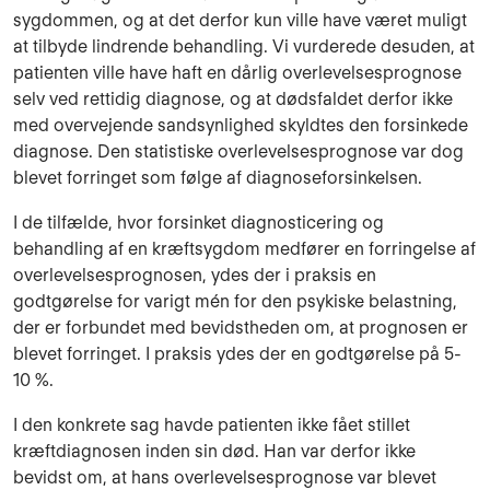
sygdommen, og at det derfor kun ville have været muligt
at tilbyde lindrende behandling. Vi vurderede desuden, at
patienten ville have haft en dårlig overlevelsesprognose
selv ved rettidig diagnose, og at dødsfaldet derfor ikke
med overvejende sandsynlighed skyldtes den forsinkede
diagnose. Den statistiske overlevelsesprognose var dog
blevet forringet som følge af diagnoseforsinkelsen.
I de tilfælde, hvor forsinket diagnosticering og
behandling af en kræftsygdom medfører en forringelse af
overlevelsesprognosen, ydes der i praksis en
godtgørelse for varigt mén for den psykiske belastning,
der er forbundet med bevidstheden om, at prognosen er
blevet forringet. I praksis ydes der en godtgørelse på 5-
10 %.
I den konkrete sag havde patienten ikke fået stillet
kræftdiagnosen inden sin død. Han var derfor ikke
bevidst om, at hans overlevelsesprognose var blevet