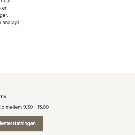
rm af
m en
ger.
n analogi
rne
tid mellem 9.30 - 15.00
tienterstatningen