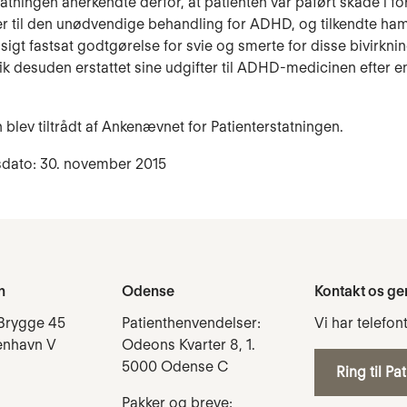
tatningen anerkendte derfor, at patienten var påført skade i fo
er til den unødvendige behandling for ADHD, og tilkendte ha
gt fastsat godtgørelse for svie og smerte for disse bivirknin
fik desuden erstattet sine udgifter til ADHD-medicinen efter e
 blev tiltrådt af Ankenævnet for Patienterstatningen.
sdato: 30. november 2015
n
Odense
Kontakt os ge
Brygge 45
Patienthenvendelser:
Vi har telefon
enhavn V
Odeons Kvarter 8, 1.
5000 Odense C
Ring til Pa
Pakker og breve: