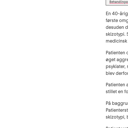
Behandlings
En 40-årig
første omg
desuden di
skizotypi.
medicinsk
Patienten 
øget aggre
psykiater,
blev derfo
Patienten 
stillet en 
På baggrun
Patienters
skizotypi,