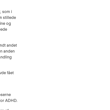
, som i
 stillede
ine og
rede
andt andet
en anden
andling
vde fået
noserne
 for ADHD.