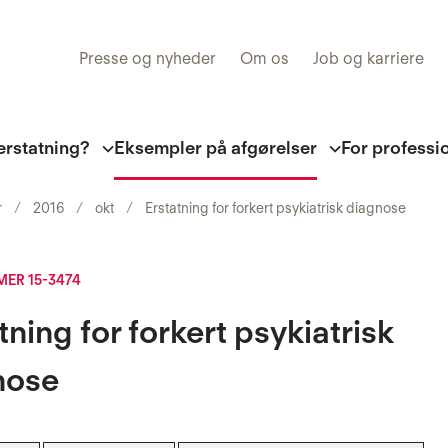
Presse og nyheder
Om os
Job og karriere
erstatning?
Eksempler på afgørelser
For professi
r
2016
okt
Erstatning for forkert psykiatrisk diagnose
ER 15-3474
tning for forkert psykiatrisk
nose