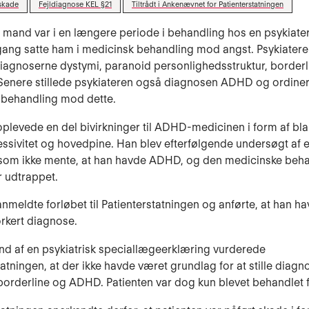
skade
Fejldiagnose KEL §21
Tiltrådt i Ankenævnet for Patienterstatningen
 mand var i en længere periode i behandling hos en psykiater
ang satte ham i medicinsk behandling mod angst. Psykiateren
agnoserne dystymi, paranoid personlighedsstruktur, borderl
 Senere stillede psykiateren også diagnosen ADHD og ordine
 behandling mod dette.
oplevede en del bivirkninger til ADHD-medicinen i form af bl
ssivitet og hovedpine. Han blev efterfølgende undersøgt af 
 som ikke mente, at han havde ADHD, og den medicinske beh
r udtrappet.
anmeldte forløbet til Patienterstatningen og anførte, at han ha
forkert diagnose.
d af en psykiatrisk speciallægeerklæring vurderede
tatningen, at der ikke havde været grundlag for at stille diag
 borderline og ADHD. Patienten var dog kun blevet behandlet