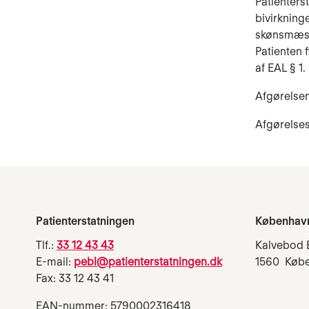
Patienters
bivirkning
skønsmæssi
Patienten 
af EAL § 1.
Afgørelsen
Afgørelse
Patienterstatningen
Københav
Tlf.:
33 12 43 43
Kalvebod 
E-mail:
pebl@patienterstatningen.dk
1560 Køb
Fax: 33 12 43 41
EAN-nummer: 5790002316418