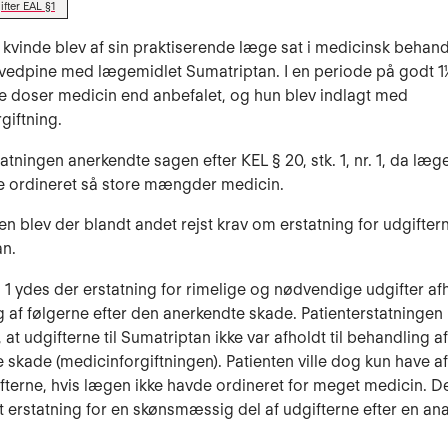
fter EAL §1
 kvinde blev af sin praktiserende læge sat i medicinsk behand
vedpine med lægemidlet Sumatriptan. I en periode på godt 1½
re doser medicin end anbefalet, og hun blev indlagt med
giftning.
atningen anerkendte sagen efter KEL § 20, stk. 1, nr. 1, da læg
e ordineret så store mængder medicin.
n blev der blandt andet rejst krav om erstatning for udgifterne
an.
§ 1 ydes der erstatning for rimelige og nødvendige udgifter afho
 af følgerne efter den anerkendte skade. Patienterstatningen
at udgifterne til Sumatriptan ikke var afholdt til behandling a
 skade (medicinforgiftningen). Patienten ville dog kun have a
ifterne, hvis lægen ikke havde ordineret for meget medicin. D
t erstatning for en skønsmæssig del af udgifterne efter en ana