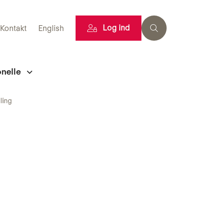
Log ind
Kontakt
English
onelle
dling