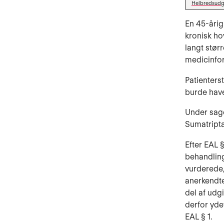
Helbredsudgi
En 45-årig
kronisk ho
langt stør
medicinfor
Patienterst
burde hav
Under sage
Sumatript
Efter EAL 
behandling
vurderede, 
anerkendte
del af udg
derfor yde
EAL § 1.