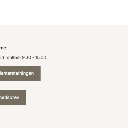
rne
tid mellem 9.30 - 15.00
tienterstatningen
yhedsbrev