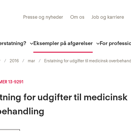
Presse og nyheder
Om os
Job og karriere
erstatning?
Eksempler på afgørelser
For professi
r
2016
mar
Erstatning for udgifter til medicinsk overbehan
ER 13-9291
tning for udgifter til medicinsk
behandling