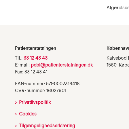
Afgørelses
Patienterstatningen
Københav
Tlf.:
33 12 43 43
Kalvebod 
E-mail:
pebl@patienterstatningen.dk
1560 Køb
Fax: 33 12 43 41
EAN-nummer: 5790002316418
CVR-nummer: 16027901
Privatlivspolitik
Cookies
Tilgængelighedserklæring