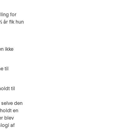
ling for
 år fik hun
en ikke
 til
ldt til
f selve den
fholdt en
er blev
logi af