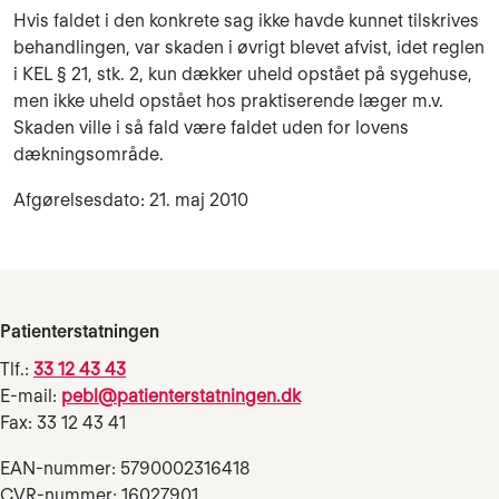
Hvis faldet i den konkrete sag ikke havde kunnet tilskrives
behandlingen, var skaden i øvrigt blevet afvist, idet reglen
i KEL § 21, stk. 2, kun dækker uheld opstået på sygehuse,
men ikke uheld opstået hos praktiserende læger m.v.
Skaden ville i så fald være faldet uden for lovens
dækningsområde.
Afgørelsesdato: 21. maj 2010
Patienterstatningen
Tlf.:
33 12 43 43
E-mail:
pebl@patienterstatningen.dk
Fax: 33 12 43 41
EAN-nummer: 5790002316418
CVR-nummer: 16027901