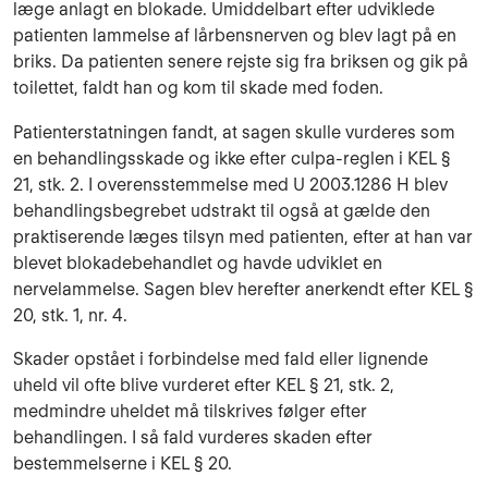
læge anlagt en blokade. Umiddelbart efter udviklede
patienten lammelse af lårbensnerven og blev lagt på en
briks. Da patienten senere rejste sig fra briksen og gik på
toilettet, faldt han og kom til skade med foden.
Patienterstatningen fandt, at sagen skulle vurderes som
en behandlingsskade og ikke efter culpa-reglen i KEL §
21, stk. 2. I overensstemmelse med U 2003.1286 H blev
behandlingsbegrebet udstrakt til også at gælde den
praktiserende læges tilsyn med patienten, efter at han var
blevet blokadebehandlet og havde udviklet en
nervelammelse. Sagen blev herefter anerkendt efter KEL §
20, stk. 1, nr. 4.
Skader opstået i forbindelse med fald eller lignende
uheld vil ofte blive vurderet efter KEL § 21, stk. 2,
medmindre uheldet må tilskrives følger efter
behandlingen. I så fald vurderes skaden efter
bestemmelserne i KEL § 20.