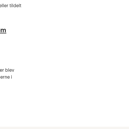
ler tildelt
 om
er blev
erne i