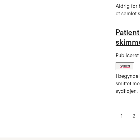
Aldrig før
et samlet s
Patient
skimme
Publicere
Nyhed
I begyndel
smittet me
sydfløjen.
1
2