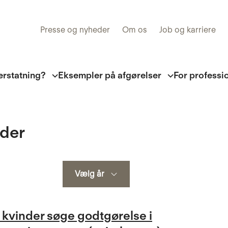
Presse og nyheder
Om os
Job og karriere
erstatning?
Eksempler på afgørelser
For professi
der
Søg
Vælg år
 kvinder søge godtgørelse i