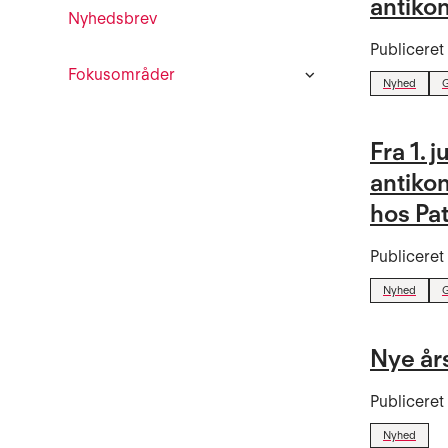
antiko
Nyhedsbrev
Publicere
Fokusområder
Nyhed
G
Fra 1. 
antiko
hos Pa
Publicere
Nyhed
G
Nye års
Publicere
Nyhed