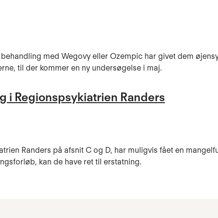
er, at behandling med Wegovy eller Ozempic har givet dem øj
rne, til der kommer en ny undersøgelse i maj.
g i Regionspsykiatrien Randers
iatrien Randers på afsnit C og D, har muligvis fået en mangelf
gsforløb, kan de have ret til erstatning.