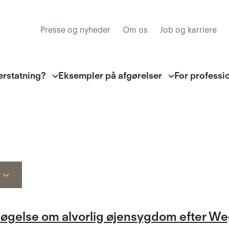
Presse og nyheder
Om os
Job og karriere
erstatning?
Eksempler på afgørelser
For professi
rsøgelse om alvorlig øjensygdom efter W