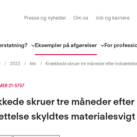
Presse og nyheder
Om os
Job og karriere
erstatning?
Eksempler på afgørelser
For professi
r
2023
feb
Knækkede skruer tre måneder efter indsættelse
ER 21-5757
kede skruer tre måneder efter
ttelse skyldtes materialesvigt