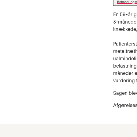
Behandlings
En 59-årig
3-måneders
knækkede,
Patienters
metaltræthe
ualmindeli
belastning
måneder ef
vurdering t
Sagen blev 
Afgørelses