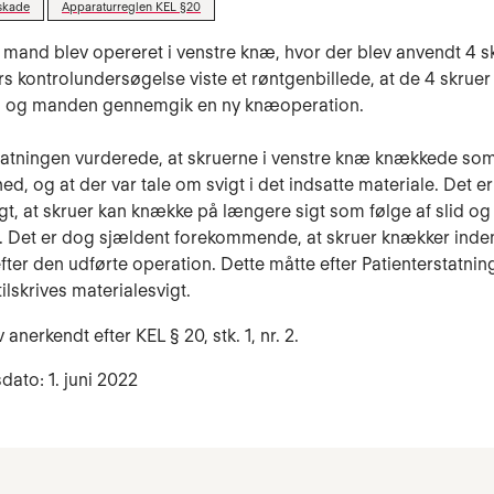
skade
Apparaturreglen KEL §20
 mand blev opereret i venstre knæ, hvor der blev anvendt 4 s
 kontrolundersøgelse viste et røntgenbillede, at de 4 skruer
 og manden gennemgik en ny knæoperation.
tatningen vurderede, at skruerne i venstre knæ knækkede som
d, og at der var tale om svigt i det indsatte materiale. Det er
gt, at skruer kan knække på længere sigt som følge af slid og
. Det er dog sjældent forekommende, at skruer knækker inden
ter den udførte operation. Dette måtte efter Patienterstatni
ilskrives materialesvigt.
anerkendt efter KEL § 20, stk. 1, nr. 2.
dato: 1. juni 2022