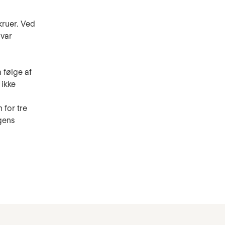
kruer. Ved
 var
 følge af
 ikke
 for tre
ngens