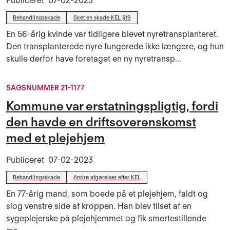
Publiceret
07-02-2023
Behandlingsskade
Sket en skade KEL §19
En 56-årig kvinde var tidligere blevet nyretransplanteret.
Den transplanterede nyre fungerede ikke længere, og hun
skulle derfor have foretaget en ny nyretransp...
SAGSNUMMER 21-1177
Kommune var erstatningspligtig, fordi
den havde en driftsoverenskomst
med et plejehjem
Publiceret
07-02-2023
Behandlingsskade
Andre afgørelser efter KEL
En 77-årig mand, som boede på et plejehjem, faldt og
slog venstre side af kroppen. Han blev tilset af en
sygeplejerske på plejehjemmet og fik smertestillende