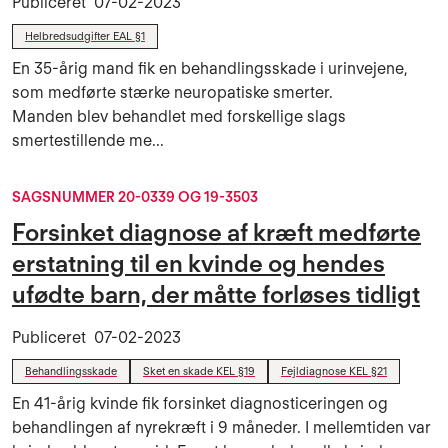
Publiceret
07-02-2023
Helbredsudgifter EAL §1
En 35-årig mand fik en behandlingsskade i urinvejene,
som medførte stærke neuropatiske smerter.
Manden blev behandlet med forskellige slags
smertestillende me...
SAGSNUMMER 20-0339 OG 19-3503
Forsinket diagnose af kræft medførte
erstatning til en kvinde og hendes
ufødte barn, der måtte forløses tidligt
Publiceret
07-02-2023
Behandlingsskade
Sket en skade KEL §19
Fejldiagnose KEL §21
En 41-årig kvinde fik forsinket diagnosticeringen og
behandlingen af nyrekræft i 9 måneder. I mellemtiden var