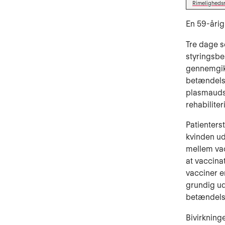
Rimeligheds
En 59-åri
Tre dage s
styringsbe
gennemgik
betændelse
plasmauds
rehabilite
Patienters
kvinden u
mellem va
at vaccina
vacciner e
grundig ud
betændelse
Bivirkning