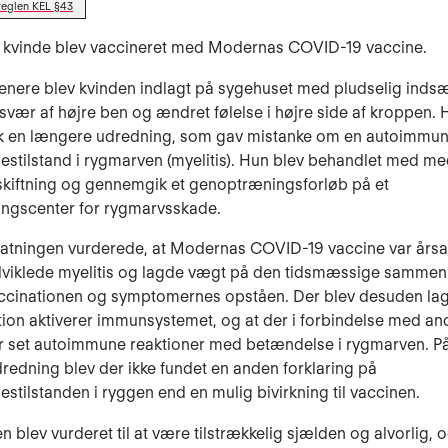
reglen KEL §43
g kvinde blev vaccineret med Modernas COVID-19 vaccine.
enere blev kvinden indlagt på sygehuset med pludselig inds
svær af højre ben og ændret følelse i højre side af kroppen. 
 en længere udredning, som gav mistanke om en autoimmu
stilstand i rygmarven (myelitis). Hun blev behandlet med me
kiftning og gennemgik et genoptræningsforløb på et
ringscenter for rygmarvsskade.
tatningen vurderede, at Modernas COVID-19 vaccine var årsag 
dviklede myelitis og lagde vægt på den tidsmæssige samm
ccinationen og symptomernes opståen. Der blev desuden lag
tion aktiverer immunsystemet, og at der i forbindelse med an
r set autoimmune reaktioner med betændelse i rygmarven. På
redning blev der ikke fundet en anden forklaring på
stilstanden i ryggen end en mulig bivirkning til vaccinen.
en blev vurderet til at være tilstrækkelig sjælden og alvorlig,