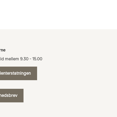
rne
tid mellem 9.30 - 15.00
tienterstatningen
yhedsbrev