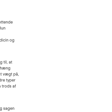
ættende
Hun
n
dicin og
til, at
enhæng
t vægt på,
dre typer
 trods af
 og sagen