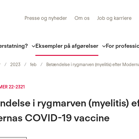
Presse og nyheder
Om os
Job og karriere
erstatning?
Eksempler på afgørelser
For professi
r
2023
feb
Betændelse i rygmarven (myelitis) efter Mode
ER 22-2321
delse i rygmarven (myelitis) e
rnas COVID-19 vaccine