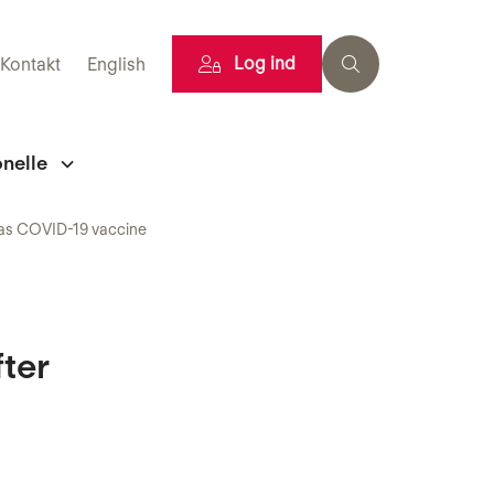
Log ind
Kontakt
English
onelle
rnas COVID-19 vaccine
fter