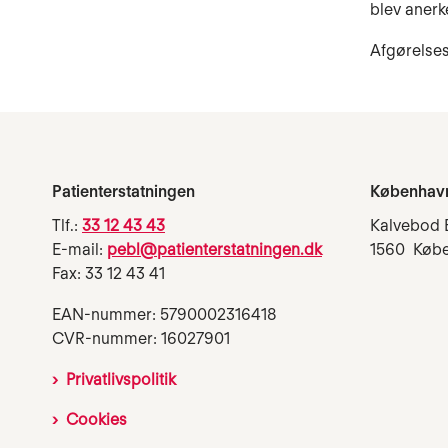
blev anerk
Afgørelses
Patienterstatningen
Københav
Tlf.:
33 12 43 43
Kalvebod 
E-mail:
pebl@patienterstatningen.dk
1560 Køb
Fax: 33 12 43 41
EAN-nummer: 5790002316418
CVR-nummer: 16027901
Privatlivspolitik
Cookies