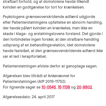
strafbart forhold, og at domstolene havde tilkendt
kvinden en godtgørelse for tort for krænkelsen.
Psykologens grænseoverskridende adfærd udgjorde
efter Patienterstatningens opfattelse en abnorm handling,
der havde påført kvinden en krænkelse, men ikke en
skade i klage- og erstatningslovens forstand. Det gjorde i
den forbindelse ingen forskel, at den strafbare handling
udsprang af en behandlingsrelation, idet domstolene
havde fastslået, at den grænseoverskridende adfærd ikke
var et led i terapiforløbet.
Patienterstatningen afviste derfor at genoptage sagen.
Afgørelsen blev tiltrådt af Ankenævnet for
Patienterstatningen (AfP 2019-11752).
For lignende sager se
10-0545
,
15-1138
og
20-8802
.
Afgørelsesdato: 24. april 2017