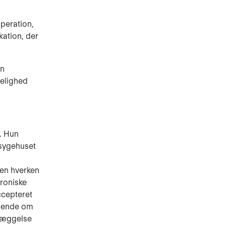
operation,
kation, der
en
melighed
6. Hun
t sygehuset
den hverken
kroniske
ccepteret
 hende om
dlæggelse