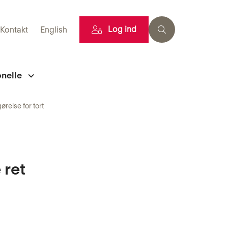
Log ind
Kontakt
English
onelle
ørelse for tort
 ret