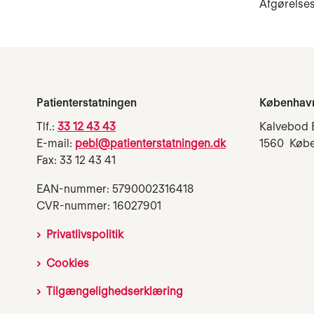
Afgørelses
Patienterstatningen
Københav
Tlf.:
33 12 43 43
Kalvebod 
E-mail:
pebl@patienterstatningen.dk
1560 Køb
Fax: 33 12 43 41
EAN-nummer: 5790002316418
CVR-nummer: 16027901
Privatlivspolitik
Cookies
Tilgængelighedserklæring