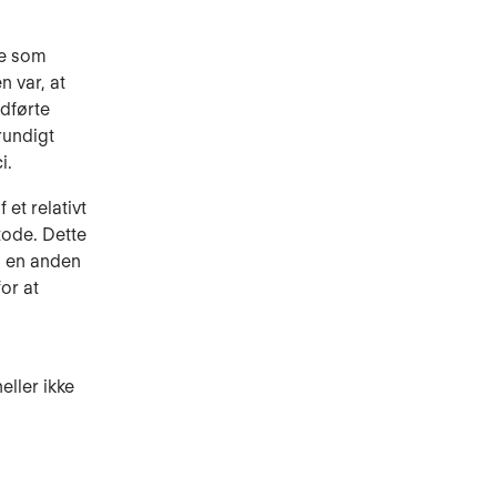
de som
 var, at
udførte
rundigt
i.
et relativt
tode. Dette
ed en anden
or at
eller ikke