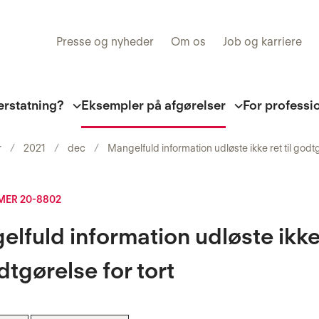
Presse og nyheder
Om os
Job og karriere
erstatning?
Eksempler på afgørelser
For professi
r
2021
dec
Mangelfuld information udløste ikke ret til godtg
ER 20-8802
lfuld information udløste ikke
odtgørelse for tort