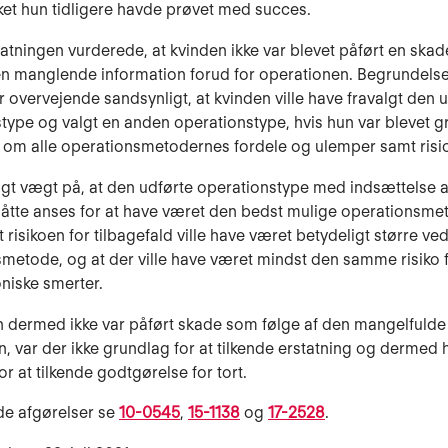
ilket hun tidligere havde prøvet med succes.
tatningen vurderede, at kvinden ikke var blevet påført en ska
en manglende information forud for operationen. Begrundelsen
ar overvejende sandsynligt, at kvinden ville have fravalgt den 
type og valgt en anden operationstype, hvis hun var blevet g
 om alle operationsmetodernes fordele og ulemper samt risic
agt vægt på, at den udførte operationstype med indsættelse af 
måtte anses for at have været den bedst mulige operationsme
t risikoen for tilbagefald ville have været betydeligt større v
metode, og at der ville have været mindst den samme risiko f
oniske smerter.
 dermed ikke var påført skade som følge af den mangelfulde
n, var der ikke grundlag for at tilkende erstatning og dermed h
r at tilkende godtgørelse for tort.
de afgørelser se
10-0545
,
15-1138
og
17-2528
.