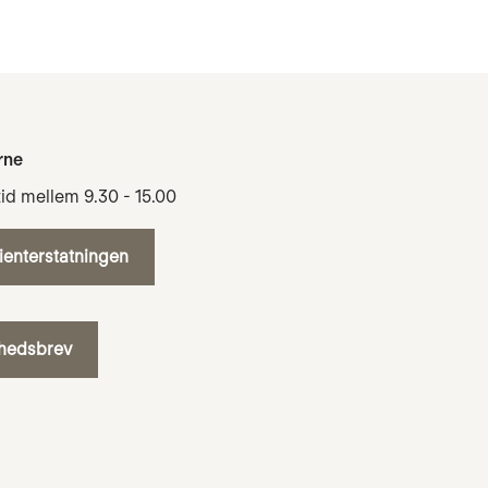
rne
tid mellem 9.30 - 15.00
tienterstatningen
yhedsbrev