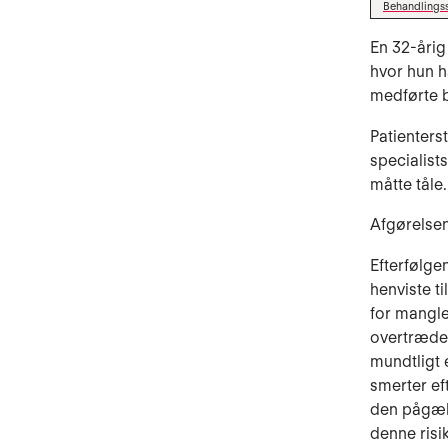
Behandlings
En 32-årig
hvor hun h
medførte b
Patienters
specialist
måtte tåle.
Afgørelsen
Efterfølge
henviste ti
for mangle
overtrædel
mundtligt e
smerter ef
den pågæl
denne risi