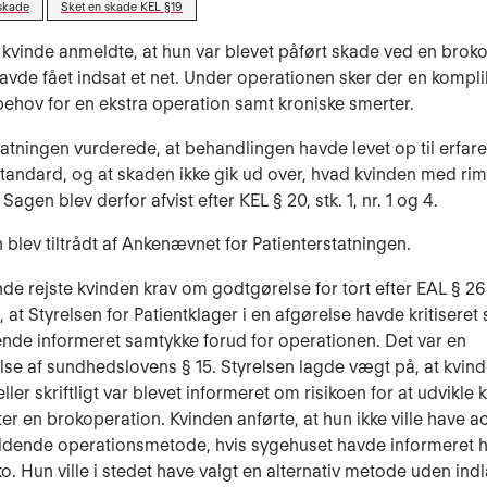
skade
Sket en skade KEL §19
 kvinde anmeldte, at hun var blevet påført skade ved en brok
avde fået indsat et net. Under operationen sker der en kompli
ehov for en ekstra operation samt kroniske smerter.
tatningen vurderede, at behandlingen havde levet op til erfar
standard, og at skaden ikke gik ud over, hvad kvinden med ri
 Sagen blev derfor afvist efter KEL § 20, stk. 1, nr. 1 og 4.
 blev tiltrådt af Ankenævnet for Patienterstatningen.
nde rejste kvinden krav om godtgørelse for tort efter EAL § 2
l, at Styrelsen for Patientklager i en afgørelse havde kritisere
nde informeret samtykke forud for operationen. Det var en
se af sundhedslovens § 15. Styrelsen lagde vægt på, at kvin
ller skriftligt var blevet informeret om risikoen for at udvikle 
ter en brokoperation. Kvinden anførte, at hun ikke ville have a
dende operationsmetode, hvis sygehuset havde informeret
ko. Hun ville i stedet have valgt en alternativ metode uden in