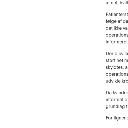
af net, hv
Patienters
følge af d
det ikke v
operations
informeret
Der blev l
stort net 
skyldtes, a
operations
udvikle kr
Da kvinden
informatio
grundlag fo
For lignen