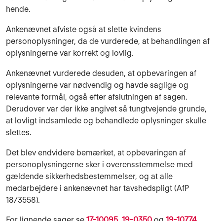
hende.
Ankenævnet afviste også at slette kvindens
personoplysninger, da de vurderede, at behandlingen af
oplysningerne var korrekt og lovlig.
Ankenævnet vurderede desuden, at opbevaringen af
oplysningerne var nødvendig og havde saglige og
relevante formål, også efter afslutningen af sagen.
Derudover var der ikke angivet så tungtvejende grunde,
at lovligt indsamlede og behandlede oplysninger skulle
slettes.
Det blev endvidere bemærket, at opbevaringen af
personoplysningerne sker i overensstemmelse med
gældende sikkerhedsbestemmelser, og at alle
medarbejdere i ankenævnet har tavshedspligt (AfP
18/3558).
For lignende sager se
17-10095
,
19-0350
og
19-10774
.