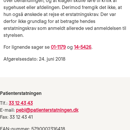
over behandlingen, og at klagen skulle føre til kritik af
sygehuset eller afdelingen. Derimod fremgik det ikke, at
hun også ønskede at rejse et erstatningskrav. Der var
derfor ikke grundlag for at betragte hendes
erstatningskrav som anmeldt allerede ved anmeldelsen til
styrelsen.
For lignende sager se
01-1179
og
14-5426
.
Afgørelsesdato: 24. juni 2018
Patienterstatningen
Tlf.:
33 12 43 43
E-mail:
pebl@patienterstatningen.dk
Fax: 33 12 43 41
EAN-nummer: 5790002316418