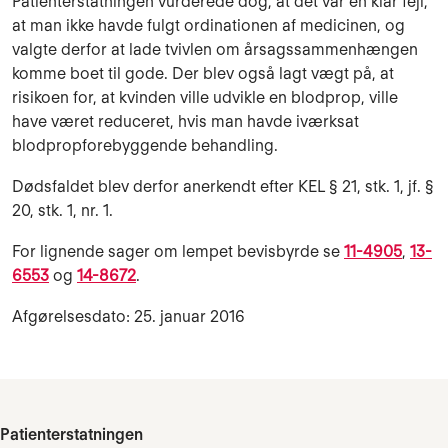
Patienterstatningen vurderede dog, at det var en klar fejl,
at man ikke havde fulgt ordinationen af medicinen, og
valgte derfor at lade tvivlen om årsagssammenhængen
komme boet til gode. Der blev også lagt vægt på, at
risikoen for, at kvinden ville udvikle en blodprop, ville
have været reduceret, hvis man havde iværksat
blodpropforebyggende behandling.
Dødsfaldet blev derfor anerkendt efter KEL § 21, stk. 1, jf. §
20, stk. 1, nr. 1.
For lignende sager om lempet bevisbyrde se
11-4905
,
13-
6553
og
14-8672
.
Afgørelsesdato: 25. januar 2016
Patienterstatningen