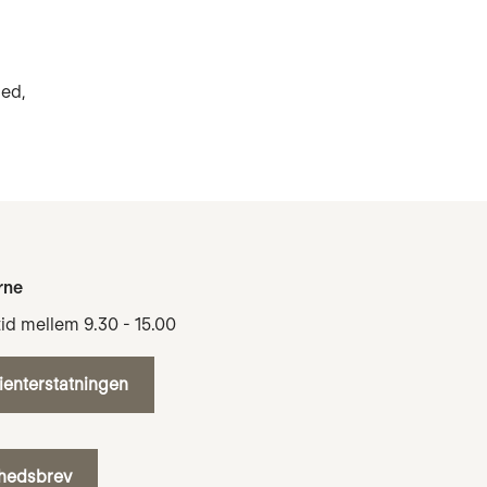
hed,
rne
tid mellem 9.30 - 15.00
tienterstatningen
yhedsbrev