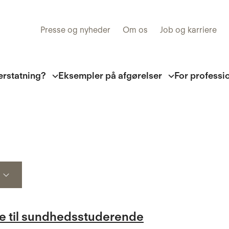
Presse og nyheder
Om os
Job og karriere
erstatning?
Eksempler på afgørelser
For professi
le til sundhedsstuderende