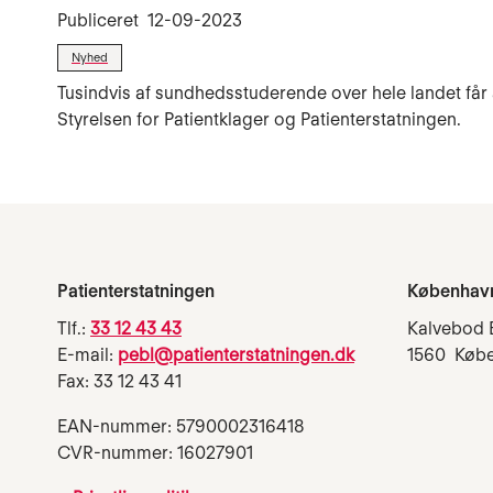
Publiceret
12-09-2023
Nyhed
Tusindvis af sundhedsstuderende over hele landet får a
Styrelsen for Patientklager og Patienterstatningen.
Patienterstatningen
Københav
Tlf.:
33 12 43 43
Kalvebod 
E-mail:
pebl@patienterstatningen.dk
1560 Køb
Fax: 33 12 43 41
EAN-nummer: 5790002316418
CVR-nummer: 16027901