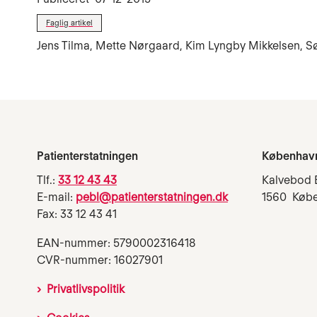
Faglig artikel
Jens Tilma, Mette Nørgaard, Kim Lyngby Mikkelsen, S
Patienterstatningen
Københav
Tlf.:
33 12 43 43
Kalvebod 
E-mail:
pebl@patienterstatningen.dk
1560 Køb
Fax: 33 12 43 41
EAN-nummer: 5790002316418
CVR-nummer: 16027901
Privatlivspolitik