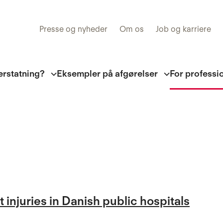
Presse og nyheder
Om os
Job og karriere
erstatning?
Eksempler på afgørelser
For professi
injuries in Danish public hospitals