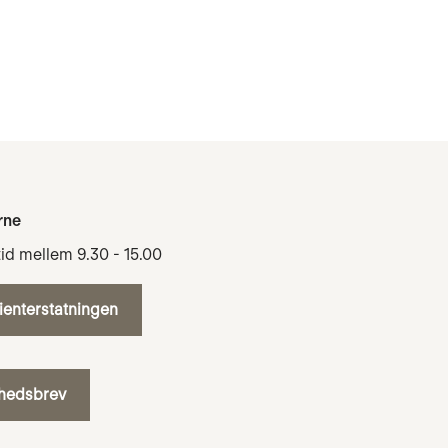
rne
tid mellem 9.30 - 15.00
tienterstatningen
yhedsbrev