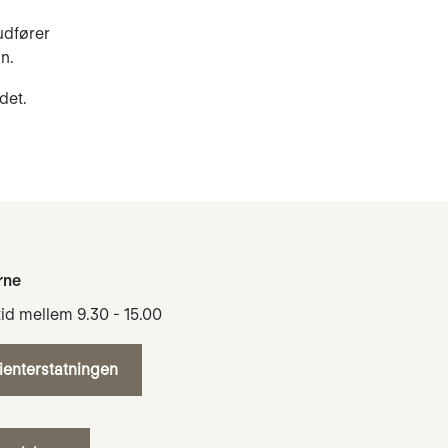
udfører
n.
det.
rne
tid mellem 9.30 - 15.00
tienterstatningen