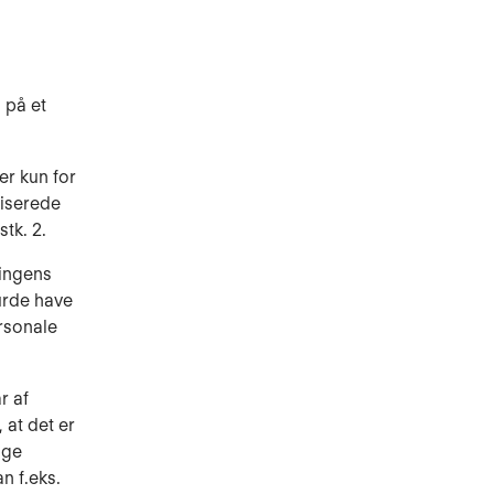
 på et
r kun for
riserede
tk. 2.
ningens
burde have
ersonale
r af
 at det er
ige
n f.eks.