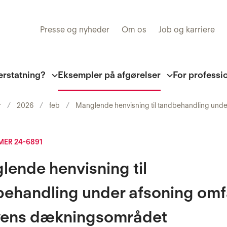
Presse og nyheder
Om os
Job og karriere
erstatning?
Eksempler på afgørelser
For professi
r
2026
feb
Manglende henvisning til tandbehandling unde
ER 24-6891
ende henvisning til
behandling under afsoning omf
ovens dækningsområdet