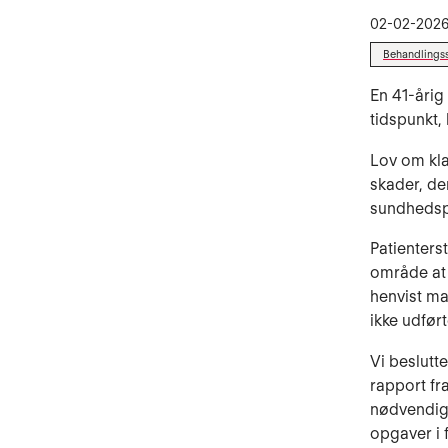
02-02-202
Behandlings
En 41-årig
tidspunkt,
Lov om kl
skader, de
sundhedsper
Patienters
område at 
henvist ma
ikke udfør
Vi beslutt
rapport fr
nødvendigt
opgaver i 