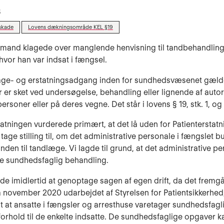
6
skade
Lovens dækningsområde KEL §19
 mand klagede over manglende henvisning til tandbehandling
 hvor han var indsat i fængsel.
age- og erstatningsadgang inden for sundhedsvæsenet gælde
r er sket ved undersøgelse, behandling eller lignende af auto
soner eller på deres vegne. Det står i lovens § 19, stk. 1, og s
tatningen vurderede primært, at det lå uden for Patienterstat
tage stilling til, om det administrative personale i fængslet 
nden til tandlæge. Vi lagde til grund, at det administrative p
te sundhedsfaglig behandling.
ede imidlertid at genoptage sagen af egen drift, da det fremgå
a november 2020 udarbejdet af Styrelsen for Patientsikkerhed,
 at ansatte i fængsler og arresthuse varetager sundhedsfagl
forhold til de enkelte indsatte. De sundhedsfaglige opgaver ka