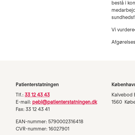
bestå i ko
medarbejde
sundhedsf
Vi vurdere
Afgørelses
Patienterstatningen
Københav
Tlf.:
33 12 43 43
Kalvebod 
E-mail:
pebl@patienterstatningen.dk
1560 Køb
Fax: 33 12 43 41
EAN-nummer: 5790002316418
CVR-nummer: 16027901