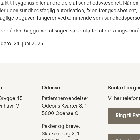
ntakt til sygehus eller andre dele af sundhedsvæsenet. Når en
r uden sundhedsfaglig autorisation, fx en fængselsbetjent, 
aglige opgaver, fungerer vedkommende som sundhedsperso
de på den baggrund, at sagen var omfattet af dækningsområ
dato: 24. juni 2025
n
Odense
Kontakt os ge
Brygge 45
Patienthenvendelser:
Vi har telefon
enhavn V
Odeons Kvarter 8, 1.
5000 Odense C
Ring til Pa
Pakker og breve:
Skulkenborg 2, 1.