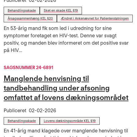
Publiceret
02-02-2026
Behandlingsskade
Sket en skade KEL §19
Årsagssammenhæng KEL §20
Ændret i Ankenævnet for Patienterstatningen
En 53-årig mand fik som led i udredning for sine
symptomer foretaget en HIV-test. Denne var svagt
positiv, og manden blev informeret om det positive svar
på HIV...
SAGSNUMMER 24-6891
Manglende henvisning til
tandbehandling under afsoning
omfattet af lovens dækningsområdet
Publiceret
02-02-2026
Behandlingsskade
Lovens dækningsområde KEL §19
En 41-årig mand klagede over manglende henvisning til