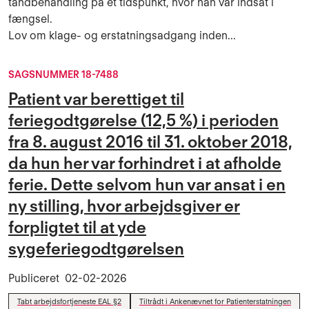
tandbehandling på et tidspunkt, hvor han var indsat i
fængsel.
Lov om klage- og erstatningsadgang inden...
SAGSNUMMER 18-7488
Patient var berettiget til
feriegodtgørelse (12,5 %) i perioden
fra 8. august 2016 til 31. oktober 2018,
da hun her var forhindret i at afholde
ferie. Dette selvom hun var ansat i en
ny stilling, hvor arbejdsgiver er
forpligtet til at yde
sygeferiegodtgørelsen
Publiceret
02-02-2026
Tabt arbejdsfortjeneste EAL §2
Tiltrådt i Ankenævnet for Patienterstatningen