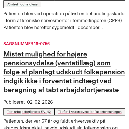
Ændret i domstolene
Patienten blev ved operation påført en behandlingsskade
i form af kroniske nervesmerter i tommelfingeren (CRPS).
Patienten blev herefter sygemeldt i december...
SAGSNUMMER 16-0756
Mistet mulighed for højere
pensionsydelse (ventetillæg) som
følge af planlagt udskudt folkepension
indgik ikke i forventet indtægt ved
beregning af tabt arbejdsfortjeneste
Publiceret
02-02-2026
Tabt arbejdsfortjeneste EAL §2
Tiltrådt i Ankenævnet for Patienterstatningen
Patienten, der var 67 år og fuldt erhvervsaktiv på
skadestidspunktet, havde udskudt sin folkepension og