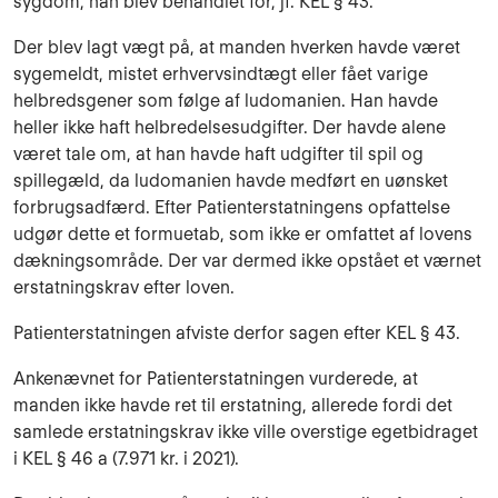
sygdom, han blev behandlet for, jf. KEL § 43.
Der blev lagt vægt på, at manden hverken havde været
sygemeldt, mistet erhvervsindtægt eller fået varige
helbredsgener som følge af ludomanien. Han havde
heller ikke haft helbredelsesudgifter. Der havde alene
været tale om, at han havde haft udgifter til spil og
spillegæld, da ludomanien havde medført en uønsket
forbrugsadfærd. Efter Patienterstatningens opfattelse
udgør dette et formuetab, som ikke er omfattet af lovens
dækningsområde. Der var dermed ikke opstået et værnet
erstatningskrav efter loven.
Patienterstatningen afviste derfor sagen efter KEL § 43.
Ankenævnet for Patienterstatningen vurderede, at
manden ikke havde ret til erstatning, allerede fordi det
samlede erstatningskrav ikke ville overstige egetbidraget
i KEL § 46 a (7.971 kr. i 2021).