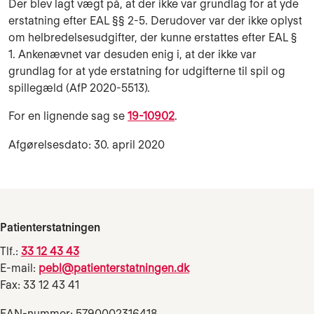
Der blev lagt vægt på, at der ikke var grundlag for at yde
erstatning efter EAL §§ 2-5. Derudover var der ikke oplyst
om helbredelsesudgifter, der kunne erstattes efter EAL §
1. Ankenævnet var desuden enig i, at der ikke var
grundlag for at yde erstatning for udgifterne til spil og
spillegæld (AfP 2020-5513).
For en lignende sag se
19-10902
.
Afgørelsesdato: 30. april 2020
Patienterstatningen
Tlf.:
33 12 43 43
E-mail:
pebl@patienterstatningen.dk
Fax: 33 12 43 41
EAN-nummer: 5790002316418