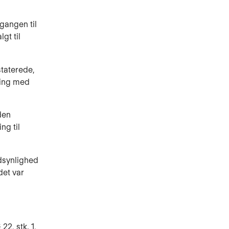
gangen til
gt til
taterede,
ling med
den
ng til
dsynlighed
det var
2, stk. 1,