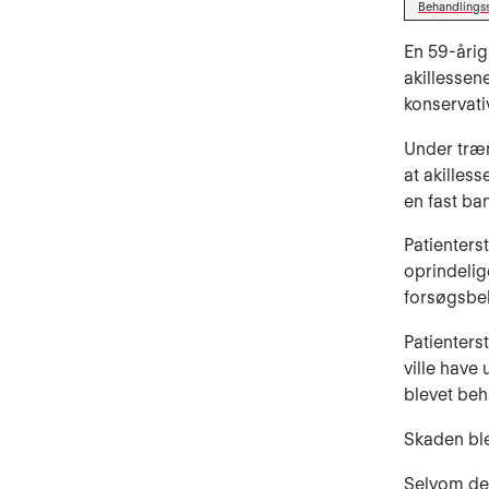
Behandlings
En 59-åri
akillessen
konservati
Under træn
at akilles
en fast ba
Patienters
oprindelig
forsøgsbe
Patienters
ville have 
blevet beh
Skaden blev
Selvom der