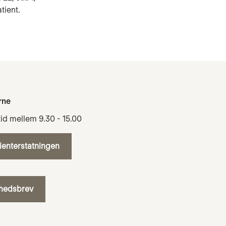
tient.
rne
tid mellem 9.30 - 15.00
tienterstatningen
yhedsbrev