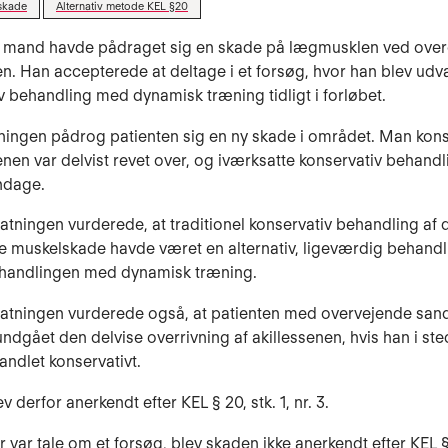
skade
Alternativ metode KEL §20
g mand havde pådraget sig en skade på lægmusklen ved over
en. Han accepterede at deltage i et forsøg, hvor han blev udval
v behandling med dynamisk træning tidligt i forløbet.
ingen pådrog patienten sig en ny skade i området. Man kons
senen var delvist revet over, og iværksatte konservativ behand
ndage.
tatningen vurderede, at traditionel konservativ behandling af 
e muskelskade havde været en alternativ, ligeværdig behandli
handlingen med dynamisk træning.
tatningen vurderede også, at patienten med overvejende san
undgået den delvise overrivning af akillessenen, hvis han i ste
andlet konservativt.
 derfor anerkendt efter KEL § 20, stk. 1, nr. 3.
 var tale om et forsøg, blev skaden ikke anerkendt efter KEL § 2