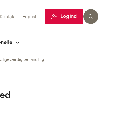
Log ind
Kontakt
English
onelle
v, ligeværdig behandling
ved