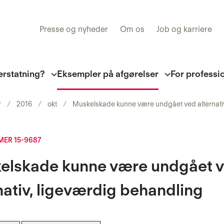
Presse og nyheder
Om os
Job og karriere
erstatning?
Eksempler på afgørelser
For professi
r
2016
okt
Muskelskade kunne være undgået ved alternati
ER 15-9687
elskade kunne være undgået 
nativ, ligeværdig behandling