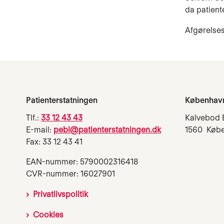
da patient
Afgørelses
Patienterstatningen
Københav
Tlf.:
33 12 43 43
Kalvebod 
E-mail:
pebl@patienterstatningen.dk
1560 Køb
Fax: 33 12 43 41
EAN-nummer: 5790002316418
CVR-nummer: 16027901
Privatlivspolitik
Cookies