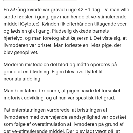
En 33-årig kvinde var gravid i uge 42 + 1 dag. Da man ville
sætte fødslen i gang, gav man hende et ve-stimulerende
middel (Cytotec). Kvinden fik efterhånden tiltagende veer,
og fødslen gik i gang. Pludselig dykkede barnets
hjertelyd, og man foretog akut kejsersnit. Det viste sig, at
livmoderen var bristet. Man forløste en livløs pige, der
blev genoplivet.
Moderen mistede en del blod og måtte opereres på
grund af en blødning. Pigen blev overflyttet til
neonatalafdeling.
Man konstaterede senere, at pigen havde let forsinket
motorisk udvikling, og at hun var spastisk i let grad.
Patienterstatningen vurderede, at bristningen af
livmoderen med overvejende sandsynlighed var opstået
som følge af overstimulation af livmoderen på grund af
det ve-stimulerende middel. Der blev lagt vægt på, at