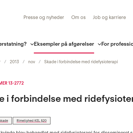
Presse og nyheder
Om os
Job og karriere
erstatning?
Eksempler på afgørelser
For professi
r
2013
nov
Skade i forbindelse med ridefysioterapi
ER 13-2772
 i forbindelse med ridefysiote
skade
Rimelighed KEL §20
 kvinde blev behandlet med ridefysioterapi for dissemineret s