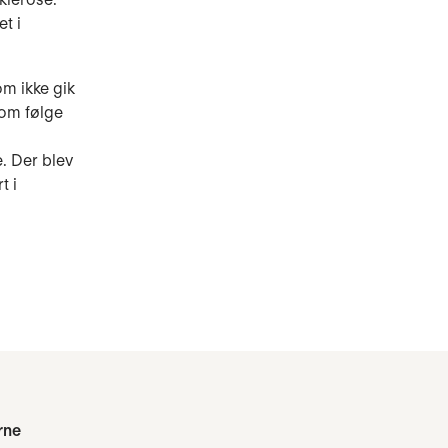
t i
om ikke gik
som følge
e. Der blev
t i
rne