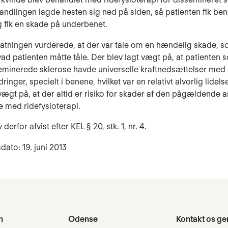
ndlingen lagde hesten sig ned på siden, så patienten fik bene
 fik en skade på underbenet.
tatningen vurderede, at der var tale om en hændelig skade, s
vad patienten måtte tåle. Der blev lagt vægt på, at patienten 
seminerede sklerose havde universelle kraftnedsættelser med
nger, specielt i benene, hvilket var en relativt alvorlig lidels
vægt på, at der altid er risiko for skader af den pågældende ar
e med ridefysioterapi.
derfor afvist efter KEL § 20, stk. 1, nr. 4.
dato: 19. juni 2013
n
Odense
Kontakt os ge