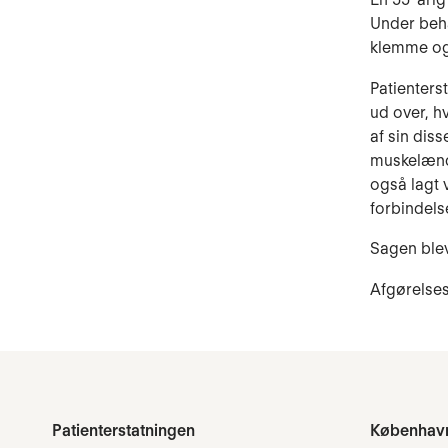
Under beha
klemme og
Patienters
ud over, h
af sin dis
muskelændri
også lagt 
forbindels
Sagen blev 
Afgørelses
Patienterstatningen
Københav