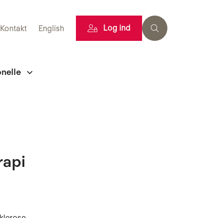
Log ind
Kontakt
English
onelle
rapi
klerose.