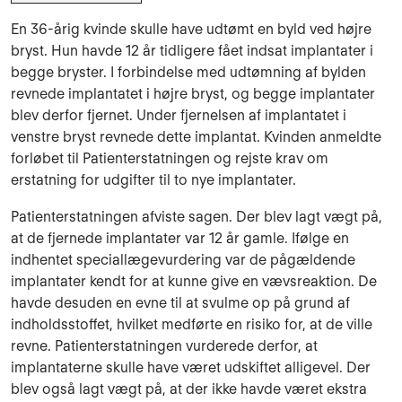
En 36-årig kvinde skulle have udtømt en byld ved højre
bryst. Hun havde 12 år tidligere fået indsat implantater i
begge bryster. I forbindelse med udtømning af bylden
revnede implantatet i højre bryst, og begge implantater
blev derfor fjernet. Under fjernelsen af implantatet i
venstre bryst revnede dette implantat. Kvinden anmeldte
forløbet til Patienterstatningen og rejste krav om
erstatning for udgifter til to nye implantater.
Patienterstatningen afviste sagen. Der blev lagt vægt på,
at de fjernede implantater var 12 år gamle. Ifølge en
indhentet speciallægevurdering var de pågældende
implantater kendt for at kunne give en vævsreaktion. De
havde desuden en evne til at svulme op på grund af
indholdsstoffet, hvilket medførte en risiko for, at de ville
revne. Patienterstatningen vurderede derfor, at
implantaterne skulle have været udskiftet alligevel. Der
blev også lagt vægt på, at der ikke havde været ekstra