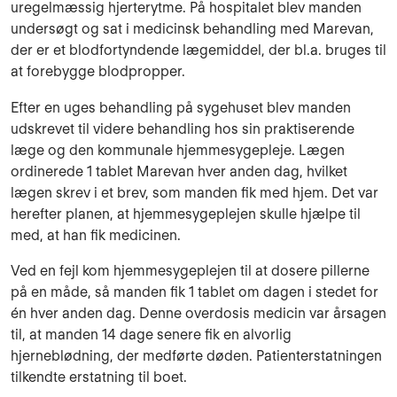
uregelmæssig hjerterytme. På hospitalet blev manden
undersøgt og sat i medicinsk behandling med Marevan,
der er et blodfortyndende lægemiddel, der bl.a. bruges til
at forebygge blodpropper.
Efter en uges behandling på sygehuset blev manden
udskrevet til videre behandling hos sin praktiserende
læge og den kommunale hjemmesygepleje. Lægen
ordinerede 1 tablet Marevan hver anden dag, hvilket
lægen skrev i et brev, som manden fik med hjem. Det var
herefter planen, at hjemmesygeplejen skulle hjælpe til
med, at han fik medicinen.
Ved en fejl kom hjemmesygeplejen til at dosere pillerne
på en måde, så manden fik 1 tablet om dagen i stedet for
én hver anden dag. Denne overdosis medicin var årsagen
til, at manden 14 dage senere fik en alvorlig
hjerneblødning, der medførte døden. Patienterstatningen
tilkendte erstatning til boet.