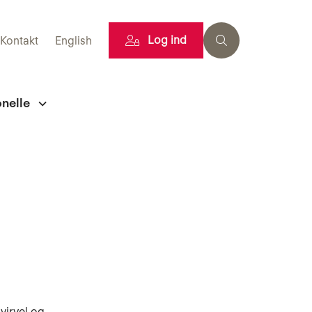
Log ind
Kontakt
English
onelle
virvel og