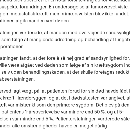
uspekte forandringer. En undersøgelse af tumorvævet viste, 
g om metastatisk kræft, men primærsvulsten blev ikke fundet
ationen afgik manden ved døden.
tatningen vurderede, at manden med overvejende sandsynlig
 som følge af manglende udredning og behandling af lunge
operationen.
atningen fandt, at der forelå så høj grad af sandsynlighed for,
ville være afgået ved døden som følge af sin kræftsygdom in
d, selv uden behandlingsskaden, at der skulle foretages redukt
abserstatningen.
erved lagt vægt på, at patienten forud for sin død havde fået 
k kræft i lænderyggen, og at det i dødsattesten var angivet, a
ræft var mistænkt som den primære sygdom. Det blev på de
t patientens 1-årsoverlevelse var mindre end 50 %, og at 5-
elsen var mindre end 5 %. Patienterstatningen vurderede såle
 under alle omstændigheder havde en meget dårlig