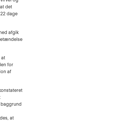
at det
. 22 dage
hed afgik
betændelse
 at
den for
ion af
konstateret
t
n baggrund
des, at