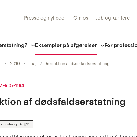
Presse og nyheder
Om os
Job og karriere
erstatning?
Eksempler på afgørelser
For professi
r
2010
maj
Reduktion af dødsfaldserstatning
ER 07-1164
tion af dødsfaldserstatning
serstatning EAL §13
 mand blev opereret for en total forsnævring ud for 4. lændeh