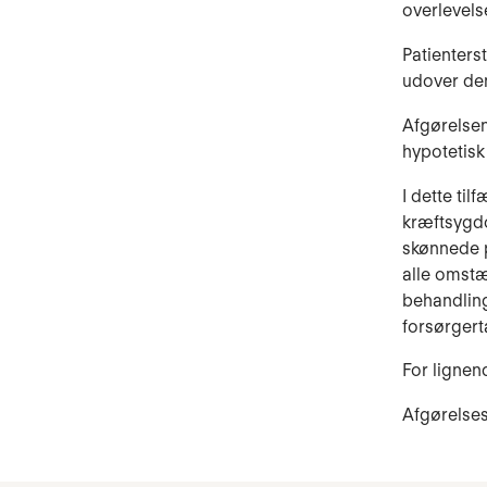
overlevel
Patienters
udover den
Afgørelsen
hypotetisk
I dette til
kræftsygd
skønnede p
alle omstæ
behandling
forsørgert
For lignen
Afgørelses