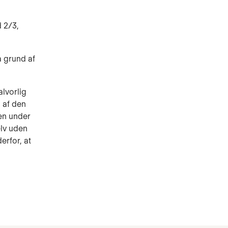
 2/3,
å grund af
alvorlig
 af den
en under
elv uden
erfor, at