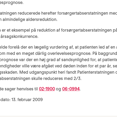
sesprognose.
tatningen reducerede herefter for­sørgertabserstatningen med
 almindelige aldersreduktion.
 er et eksempel på reduktion af forsørgertabserstatningen p
 årsagskonkurrence.
fælde forelå der en lægelig vurdering af, at patienten led af en 
om med en meget dårlig overlevelsesprognose. På baggrund
rognose var der en høj grad af sandsynlighed for, at patient
ndigheder ville være afgået ved døden inden for et par år, s
sskaden. Med udgangspunkt heri fandt Patienterstatningen d
abserstatningen skulle reduceres med 2/3.
de sager henvises til
02-1900
og
06-0994
.
dato: 13. februar 2009