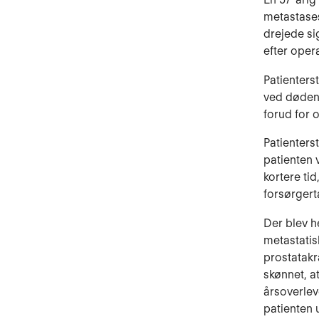
metastases
drejede si
efter oper
Patienters
ved døden
forud for 
Patienterst
patienten 
kortere ti
forsørgert
Der blev h
metastatis
prostatak
skønnet, a
årsoverlev
patienten