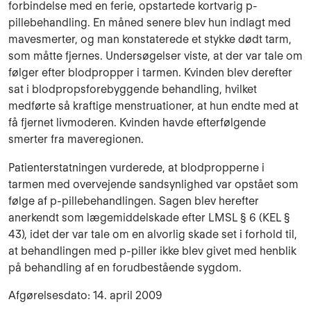
forbindelse med en ferie, opstartede kortvarig p-
pillebehandling. En måned senere blev hun indlagt med
mavesmerter, og man konstaterede et stykke dødt tarm,
som måtte fjernes. Undersøgelser viste, at der var tale om
følger efter blodpropper i tarmen. Kvinden blev derefter
sat i blodpropsforebyggende behandling, hvilket
medførte så kraftige menstruationer, at hun endte med at
få fjernet livmoderen. Kvinden havde efterfølgende
smerter fra maveregionen.
Patienterstatningen vurderede, at blodpropperne i
tarmen med overvejende sandsynlighed var opstået som
følge af p-pillebehandlingen. Sagen blev herefter
anerkendt som lægemiddelskade efter LMSL § 6 (KEL §
43), idet der var tale om en alvorlig skade set i forhold til,
at behandlingen med p-piller ikke blev givet med henblik
på behandling af en forudbestående sygdom.
Afgørelsesdato: 14. april 2009