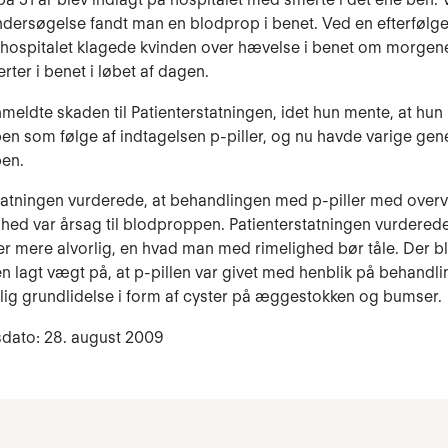
ndersøgelse fandt man en blodprop i benet. Ved en efterfølg
 hospitalet klagede kvinden over hævelse i benet om morgen
rter i benet i løbet af dagen.
meldte skaden til Patienterstatningen, idet hun mente, at hun
n som følge af indtagelsen p-piller, og nu havde varige gene
en.
tatningen vurderede, at behandlingen med p-piller med over
hed var årsag til blodproppen. Patienterstatningen vurderede
r mere alvorlig, en hvad man med rimelighed bør tåle. Der b
n lagt vægt på, at p-pillen var givet med henblik på behandli
arlig grundlidelse i form af cyster på æggestokken og bumser.
sdato: 28. august 2009