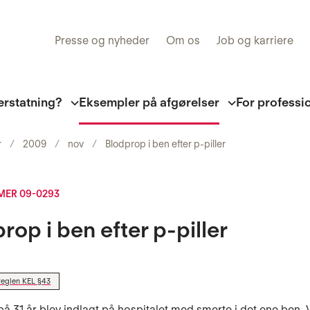
Presse og nyheder
Om os
Job og karriere
erstatning?
Eksempler på afgørelser
For professi
r
2009
nov
Blodprop i ben efter p-piller
ER 09-0293
rop i ben efter p-piller
reglen KEL §43
på 31 år blev indlagt på hospitalet med smerte i det ene ben.