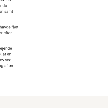
ende
en samt
 havde fået
r efter
vejende
, at en
lev ved
ng af en