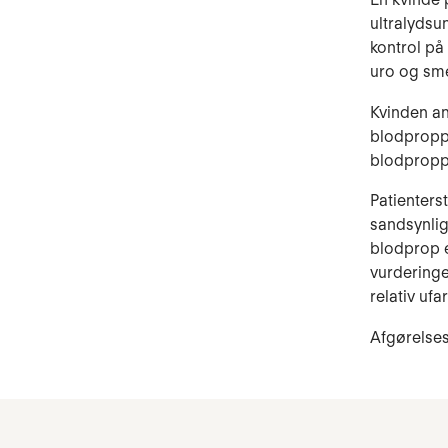
ultralydsu
kontrol på
uro og sme
Kvinden an
blodproppe
blodpropp
Patienters
sandsynlig
blodprop e
vurderinge
relativ uf
Afgørelse