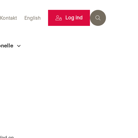
Log ind
Kontakt
English
onelle
 Ved en