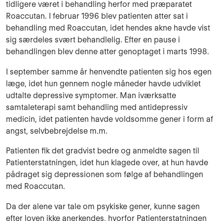
tidligere været i behandling herfor med præpa­ratet
Roaccutan. I februar 1996 blev patienten atter sat i
behandling med Roaccutan, idet hendes akne havde vist
sig særdeles svært behandlelig. Efter en pause i
behandlingen blev denne atter genoptaget i marts 1998.
I september samme år henvendte patienten sig hos egen
læge, idet hun gennem nogle måneder havde udviklet
udtalte depressive symptomer. Man iværksatte
samtaleterapi samt behandling med antidepressiv
medicin, idet patienten havde voldsomme gener i form af
angst, selvbebrejdelse m.m.
Patienten fik det gradvist bedre og anmeldte sagen til
Patienterstatningen, idet hun kla­gede over, at hun havde
pådraget sig depressionen som følge af behandlingen
med Roaccutan.
Da der alene var tale om psykiske gener, kunne sagen
efter loven ikke anerkendes, hvorfor Patienterstatningen