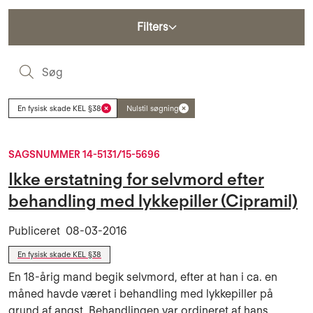
Filters
S
En fysisk skade KEL §38
Nulstil søgning
SAGSNUMMER 14-5131/15-5696
Ikke erstatning for selvmord efter
behandling med lykkepiller (Cipramil)
Publiceret
08-03-2016
En fysisk skade KEL §38
En 18-årig mand begik selvmord, efter at han i ca. en
måned havde været i behandling med lykkepiller på
grund af angst. Behandlingen var ordineret af hans