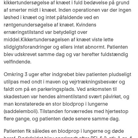
kikkertundersøgelse af knæet i fuld bedøvelse på grund
af smerter midt i knæet. Inden operationen var der ingen
løshed i knæet og intet påfaldende ved en
røntgenundersøgelse af knæet. Kvindens
ernæringstilstand var betydeligt over
middel.Kikkertundersøgelsen af knæet viste lette
slidgigtsforandringer og ellers intet abnormt. Patienten
blev udskrevet samme dag og var herefter fuldstændig
velfindende.
Omkring 3 uger efter indgrebet blev patienten pludseligt
utilpas med ondt i maven og vejrtrækningsbesvær og
faldt om på en parkeringsplads. Ved ankomsten til
skadestuen var hendes almentilstand svært påvirket, og
man konstaterede en stor blodprop i lungerne
(saddelemboli). Tilstanden forværredes med hjertestop
flere gange, og patienten døde senere samme dag.
Patienten fik således en blodprop i lungerne og døde