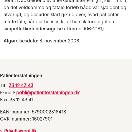
heraf. Dødsfaldet blev anerkendt efter PFL § 2, stk. 1, nr. 4,
da det voldsomme og fatale forløb både var sjældent og
alvorligt, og desuden klart gik ud over, hvad patienten
måtte tåle, når der henses til, at hun fik foretaget en
simpel kikkertundersøgelse af knæet (06-2181).
Afgørelsesdato: 3. november 2006
Patienterstatningen
Tlf.:
33 12 43 43
E-mail:
pebl@patienterstatningen.dk
Fax: 33 12 43 41
EAN-nummer: 5790002316418
CVR-nummer: 16027901
Privatlivspolitik