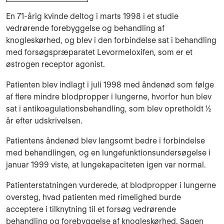
En 71-årig kvinde deltog i marts 1998 i et studie
vedrørende forebyggelse og behandling af
knogleskørhed, og blev i den forbindelse sat i behandling
med forsøgspræparatet Le­vormeloxifen, som er et
østrogen receptor agonist.
Patienten blev indlagt i juli 1998 med åndenød som følge
af flere mindre blodpropper i lungerne, hvorfor hun blev
sat i antikoagulationsbehandling, som blev opretholdt ½
år efter udskrivelsen.
Patientens åndenød blev langsomt bedre i forbindelse
med behandlingen, og en lunge­funktionsundersøgelse i
januar 1999 viste, at lungekapaciteten igen var normal.
Patienterstatningen vurderede, at blodpropper i lungerne
oversteg, hvad patienten med rimelighed burde
acceptere i tilknytning til et forsøg vedrørende
behandling og forebyggelse af knogleskørhed. Sagen