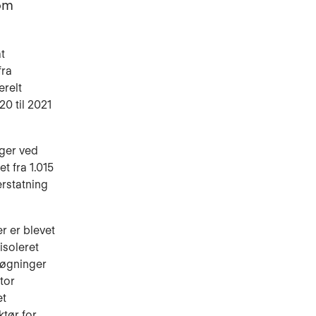
 om
at
fra
erelt
20 til 2021
nger ved
t fra 1.015
erstatning
r er blevet
isoleret
nsøgninger
tor
et
ktør for