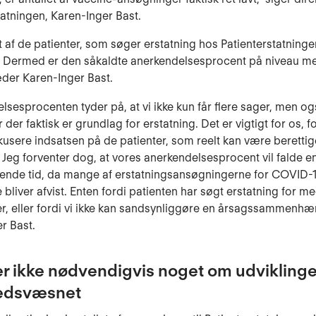
tatningen, Karen-Inger Bast.
 af de patienter, som søger erstatning hos Patienterstatninge
. Dermed er den såkaldte anerkendelsesprocent på niveau me
æder Karen-Inger Bast.
lsesprocenten tyder på, at vi ikke kun får flere sager, men og
 der faktisk er grundlag for erstatning. Det er vigtigt for os, fo
fokusere indsatsen på de patienter, som reelt kan være berettig
. Jeg forventer dog, at vores anerkendelsesprocent vil falde e
nde tid, da mange af erstatningsansøgningerne for COVID-
 bliver afvist. Enten fordi patienten har søgt erstatning for m
er, eller fordi vi ikke kan sandsynliggøre en årsagssammenhæn
r Bast.
er ikke nødvendigvis noget om udviklinge
edsvæsnet