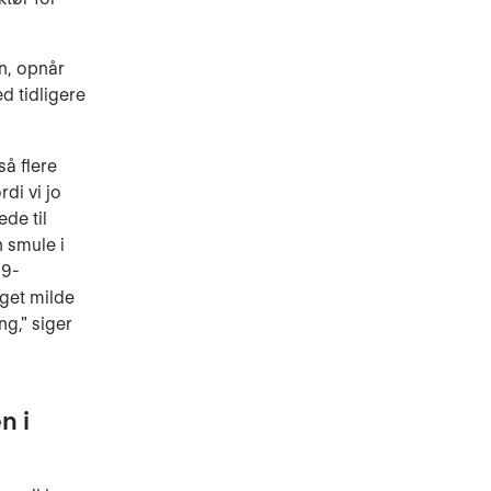
n, opnår
d tidligere
så flere
rdi vi jo
ede til
n smule i
19-
eget milde
g," siger
n i