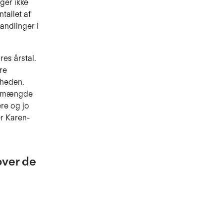
iger ikke
tallet af
andlinger i
es årstal.
re
gheden.
en mængde
re og jo
er Karen-
over de