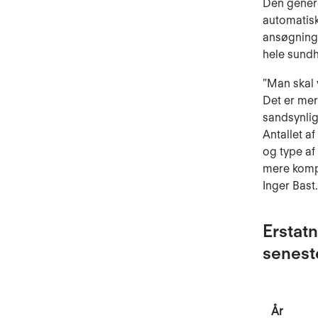
Den generel
automatisk
ansøgninge
hele sund
”Man skal
Det er mer
sandsynlig
Antallet a
og type af
mere kompl
Inger Bast.
Erstatn
senest
År