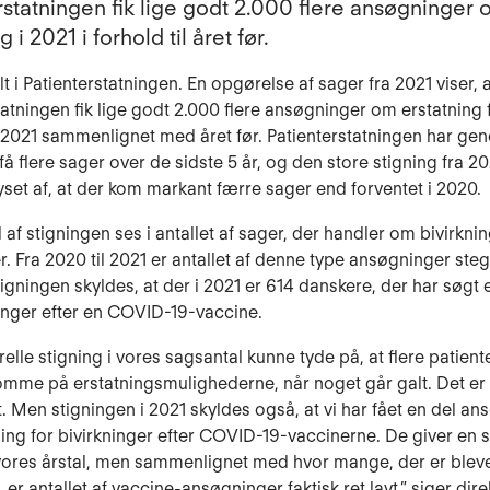
rstatningen fik lige godt 2.000 flere ansøgninger
g i 2021 i forhold til året før.
lt i Patienterstatningen. En opgørelse af sager fra 2021 viser, 
tatningen fik lige godt 2.000 flere ansøgninger om erstatning 
i 2021 sammenlignet med året før. Patienterstatningen har gen
få flere sager over de sidste 5 år, og den store stigning fra 20
 lyset af, at der kom markant færre sager end forventet i 2020.
 af stigningen ses i antallet af sager, der handler om bivirkni
. Fra 2020 til 2021 er antallet af denne type ansøgninger stege
Stigningen skyldes, at der i 2021 er 614 danskere, der har søgt 
ninger efter en COVID-19-vaccine.
elle stigning i vores sagsantal kunne tyde på, at flere patiente
e på erstatningsmulighederne, når noget går galt. Det er 
vt. Men stigningen i 2021 skyldes også, at vi har fået en del a
ing for bivirkninger efter COVID-19-vaccinerne. De giver en s
 vores årstal, men sammenlignet med hvor mange, der er blev
 er antallet af vaccine-ansøgninger faktisk ret lavt,” siger dire