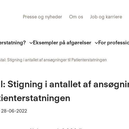
Presse og nyheder
Om os
Job og karriere
erstatning?
Eksempler på afgørelser
For professi
tal: Stigning i antallet af ansøgninger til Patienterstatningen
l: Stigning i antallet af ansøgn
atienterstatningen
t
28-06-2022