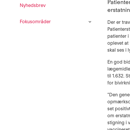
Patiente
Nyhedsbrev
erstatnin
Fokusområder
Der er trav
Patienters
patienter 
oplevet at 
skal ses i
En god bid
lægemidler
til 1.632. 
for bivirk
”Den gener
opmærksomm
set positi
om erstatn
stigning i
vaccineret,