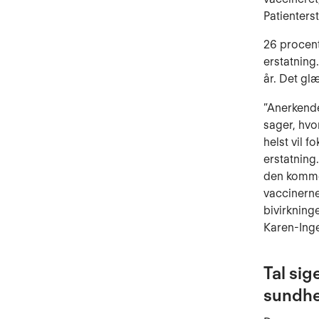
Patienters
26 procent
erstatning
år. Det gl
”Anerkende
sager, hvor
helst vil 
erstatning
den komme
vaccinerne
bivirkning
Karen-Inge
Tal sig
sundh