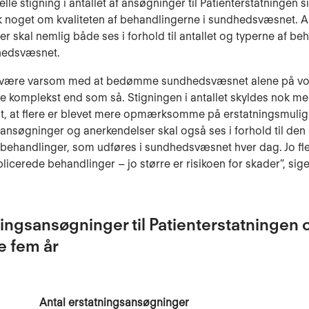
le stigning i antallet af ansøgninger til Patienterstatningen s
 noget om kvaliteten af behandlingerne i sundhedsvæsnet. An
r skal nemlig både ses i forhold til antallet og typerne af beh
hedsvæsnet.
 være varsom med at bedømme sundhedsvæsnet alene på vor
e komplekst end som så. Stigningen i antallet skyldes nok me
t, at flere er blevet mere opmærksomme på erstatningsmuli
f ansøgninger og anerkendelser skal også ses i forhold til d
 behandlinger, som udføres i sundhedsvæsnet hver dag. Jo fle
icerede behandlinger – jo større er risikoen for skader”, sig
ingsansøgninger til Patienterstatningen 
e fem år
Antal erstatningsansøgninger