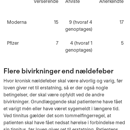
Verserende
Afviste
Anerkendte
Moderna
15
9 (hvoraf 4
17
genoptages)
Pfizer
7
4 (hvoraf 1
5
genoptages)
Flere bivirkninger end nældefeber
Hvor kronisk nældefeber skal være alvorlig og varig, før
loven giver ret til erstatning, så er der også nogle
betingelser, der skal være opfyldt ved de andre
bivirkninger. Grundlæggende skal patienterne have fået
et varigt mén eller have været sygemeldt i længere tid.
Ved tinnitus gælder det som tommelfingerregel, at
patienten skal have fået nedsat hørelse i forbindelse med
sin tinnitus, før loven giver ret til erstatning. Patientens