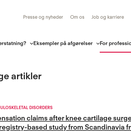
Presse og nyheder
Om os
Job og karriere
erstatning?
Eksempler på afgørelser
For professi
ge artikler
ULOSKELETAL DISORDERS
sation claims after knee cartilage surge
A registry-based study from Scandinavia 