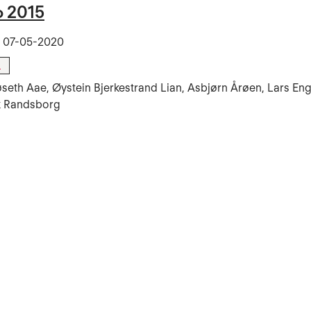
o 2015
t
07-05-2020
l
eth Aae, Øystein Bjerkestrand Lian, Asbjørn Årøen, Lars En
k Randsborg