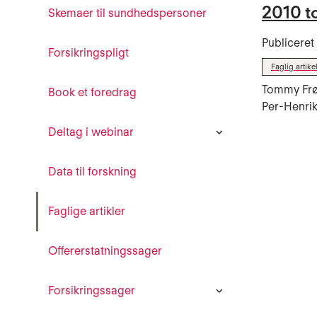
2010 t
Skemaer til sundhedspersoner
Publicere
Forsikringspligt
Faglig artike
Tommy Frøs
Book et foredrag
Per-Henri
Deltag i webinar
Data til forskning
Faglige artikler
Offererstatningssager
Forsikringssager