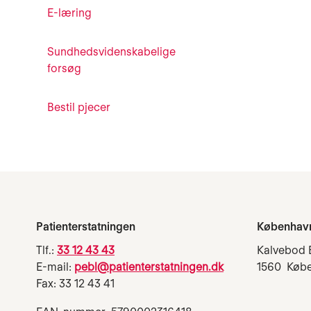
E-læring
Sundhedsvidenskabelige
forsøg
Bestil pjecer
Patienterstatningen
Københav
Tlf.:
33 12 43 43
Kalvebod 
E-mail:
pebl@patienterstatningen.dk
1560 Køb
Fax: 33 12 43 41