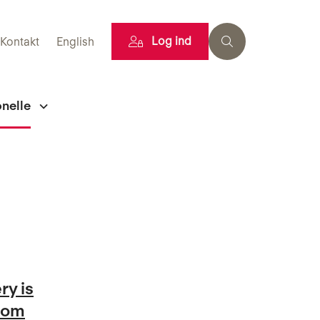
Log ind
Kontakt
English
onelle
ry is
from