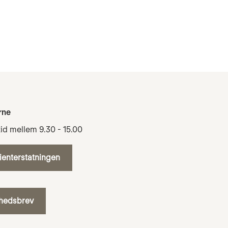
rne
tid mellem 9.30 - 15.00
tienterstatningen
yhedsbrev