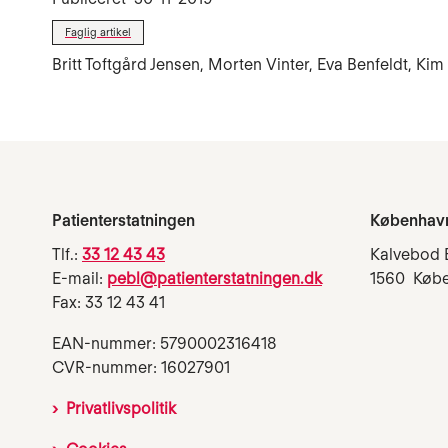
Faglig artikel
Britt Toftgård Jensen, Morten Vinter, Eva Benfeldt, K
Patienterstatningen
Københav
Tlf.:
33 12 43 43
Kalvebod 
E-mail:
pebl@patienterstatningen.dk
1560 Køb
Fax: 33 12 43 41
EAN-nummer: 5790002316418
CVR-nummer: 16027901
Privatlivspolitik