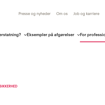
Presse og nyheder
Om os
Job og karriere
erstatning?
Eksempler på afgørelser
For professi
SIKKERHED