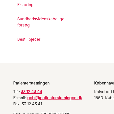
E-læring
Sundhedsvidenskabelige
forsøg
Bestil pjecer
Patienterstatningen
Københav
Tlf.:
33 12 43 43
Kalvebod 
E-mail:
pebl@patienterstatningen.dk
1560 Køb
Fax: 33 12 43 41