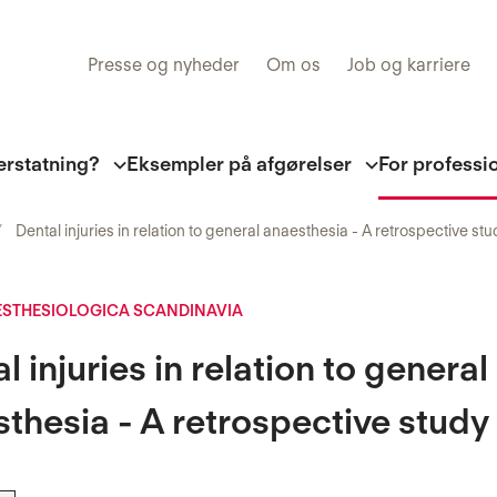
Presse og nyheder
Om os
Job og karriere
erstatning?
Eksempler på afgørelser
For professi
Dental injuries in relation to general anaesthesia - A retrospective stu
ESTHESIOLOGICA SCANDINAVIA
l injuries in relation to general
thesia - A retrospective study