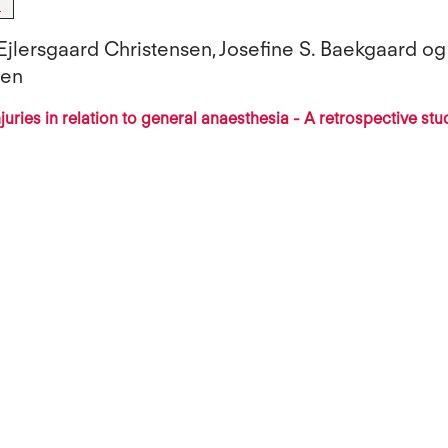
l
jlersgaard Christensen, Josefine S. Baekgaard og 
sen
juries in relation to general anaesthesia - A retrospective stu