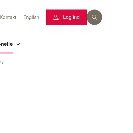
Log ind
Kontakt
English
onelle
dy