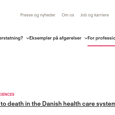
Presse og nyheder
Om os
Job og karriere
erstatning?
Eksempler på afgørelser
For professi
CIENCES
 to death in the Danish health care syste