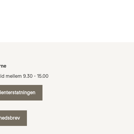
rne
tid mellem 9.30 - 15.00
tienterstatningen
yhedsbrev