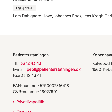
Faglig artikel
Lars Dahlgaard Hove, Johannes Bock, Jens Krogh Chr
Patienterstatningen
Københav
Tlf.:
33 12 43 43
Kalvebod 
E-mail:
pebl@patienterstatningen.dk
1560 Køb
Fax: 33 12 43 41
EAN-nummer: 5790002316418
CVR-nummer: 16027901
Privatlivspolitik