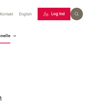
Log ind
Kontakt
English
onelle
m