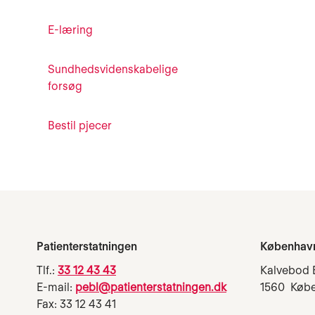
E-læring
Sundhedsvidenskabelige
forsøg
Bestil pjecer
Patienterstatningen
Københav
Tlf.:
33 12 43 43
Kalvebod 
E-mail:
pebl@patienterstatningen.dk
1560 Køb
Fax: 33 12 43 41