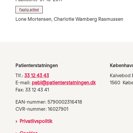
Faglig artikel
Lone Mortensen, Charlotte Wamberg Rasmussen
Patienterstatningen
Københav
Tlf.:
33 12 43 43
Kalvebod 
E-mail:
pebl@patienterstatningen.dk
1560 Køb
Fax: 33 12 43 41
EAN-nummer: 5790002316418
CVR-nummer: 16027901
Privatlivspolitik