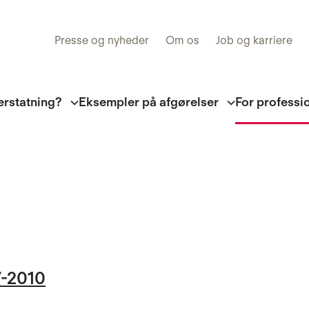
Presse og nyheder
Om os
Job og karriere
erstatning?
Eksempler på afgørelser
For professi
7-2010