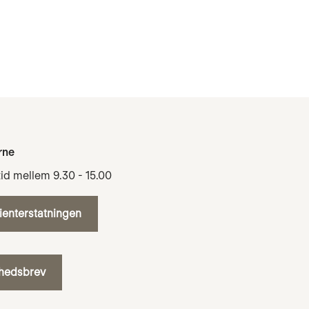
rne
tid mellem 9.30 - 15.00
tienterstatningen
yhedsbrev