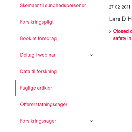
Skemaer til sundhedspersoner
27-02-2011
Lars D H
Forsikringspligt
Closed c
Book et foredrag
safety i
Deltag i webinar
Data til forskning
Faglige artikler
Offererstatningssager
Forsikringssager