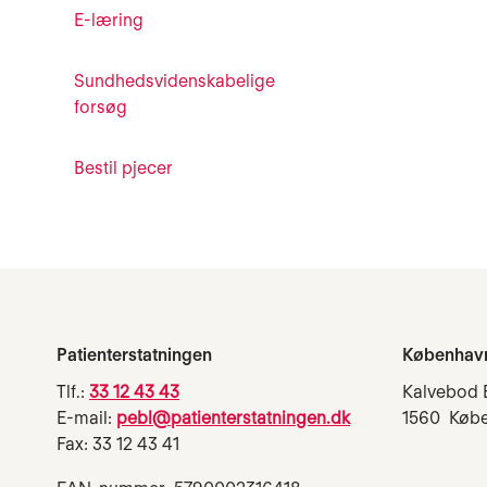
E-læring
Sundhedsvidenskabelige
forsøg
Bestil pjecer
Patienterstatningen
Københav
Tlf.:
33 12 43 43
Kalvebod 
E-mail:
pebl@patienterstatningen.dk
1560 Køb
Fax: 33 12 43 41