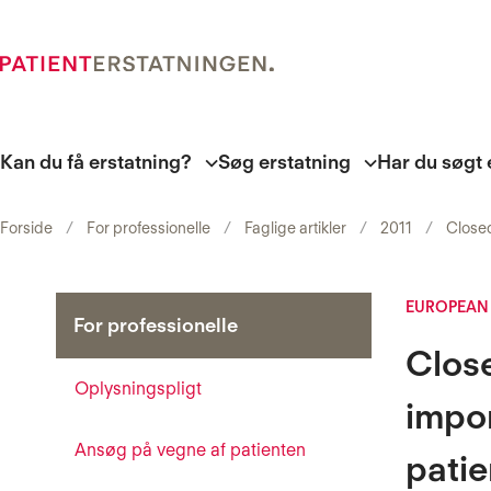
Kan du få erstatning?
Søg erstatning
Har du søgt 
Forside
For professionelle
Faglige artikler
2011
Closed
EUROPEAN
For professionelle
Close
Oplysningspligt
impor
Ansøg på vegne af patienten
patie